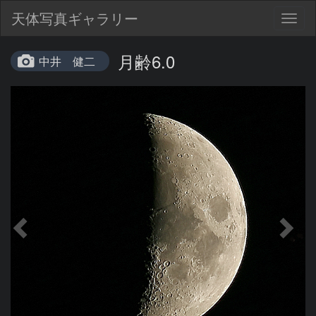
天体写真ギャラリー
Togg
navig
月齢6.0
中井 健二