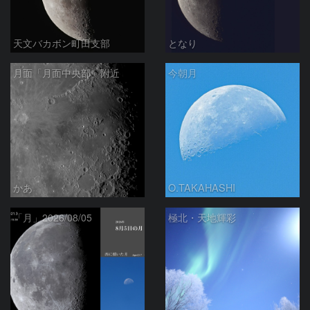
天文バカボン町田支部
となり
月面「月面中央部」附近
今朝月
かあ
O.TAKAHASHI
「月」2026/08/05
極北・天地輝彩