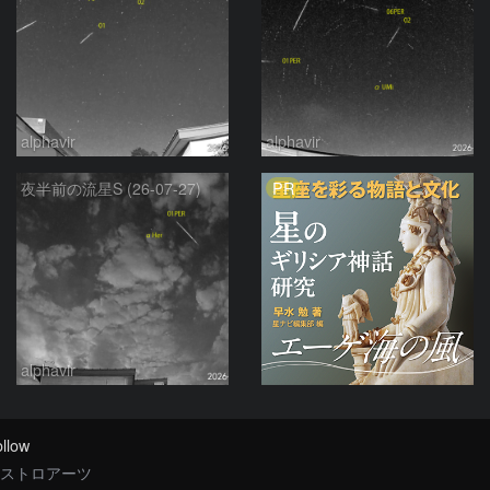
alphavir
alphavir
PR
夜半前の流星S (26-07-27)
alphavir
llow
ストロアーツ