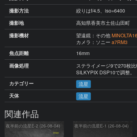
撮影方法
絞りはf/4.5、iso=6400
撮影地
高知県香美市土佐山田町
撮影機材
望遠鏡：その他
MINOLTA16
カメラ：ソニー
a7RM3
焦点距離
16mm
画像処理
ステライメージ9で270枚比
SILKYPIX DSP10で調整。
カテゴリー
流星
天体
流星
関連作品
夜半前の流星E-2 (26-08-04)
夜半前の流星E-1 (26-08-04)