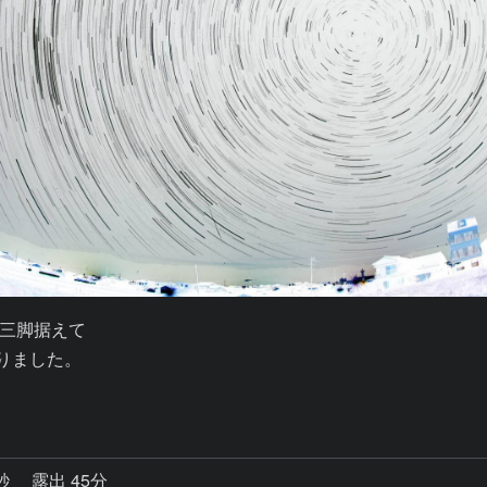
三脚据えて

りました。

0秒
露出 45分