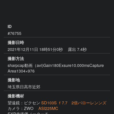
ID
#76755
撮影日時
2021年12月11日 18時51分0秒
露出 7.4秒
撮影方法
sharpcap動画（avi)Gain180Exsure10.000msCapture
Area1304×976
撮影地
埼玉県日高市近郊
撮影機材
望遠鏡：ビクセン
SD103S ｆ7.7 2倍バローレンンズ
カメラ：ZWO
ASI225MC
SXP赤道儀ノータッチ
