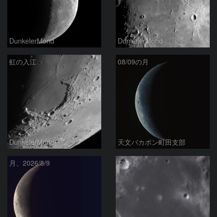
DunkelerMond
DunkelerMond
虹の入江
08/09の月
DunkelerMond
天文バカボン町田支部
月、2026/8/9
マルト