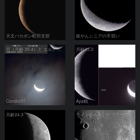
天文バカボン町田支部
政やんシニアの手習い
月（月齢 25.4）と エルナト（おうし座β星）
月齢25.3
Condor57
Aya鶴
月齢24.3
ラインホルト、ケプラー付近