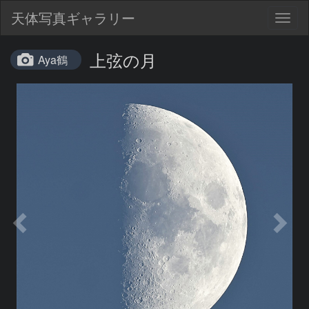
天体写真ギャラリー
Togg
navig
上弦の月
Aya鶴