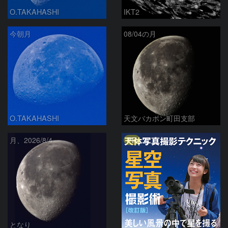
O.TAKAHASHI
IKT2
今朝月
08/04の月
O.TAKAHASHI
天文バカボン町田支部
PR
月、2026/8/4
となり