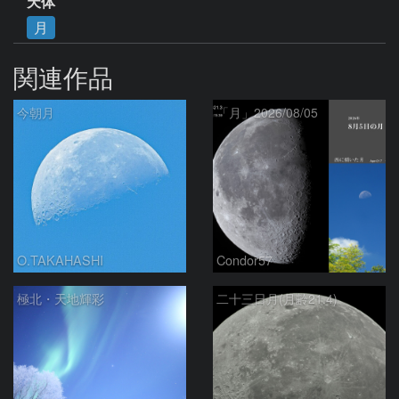
天体
月
関連作品
今朝月
「月」2026/08/05
O.TAKAHASHI
Condor57
極北・天地輝彩
二十三日月(月齢21.4)