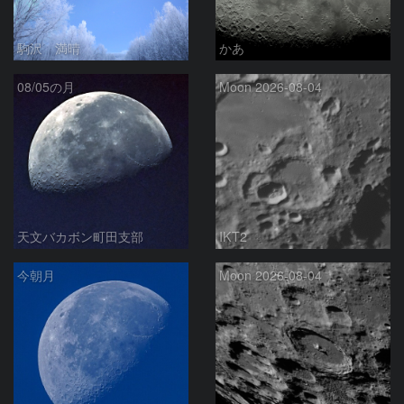
駒沢 満晴
かあ
08/05の月
Moon 2026-08-04
天文バカボン町田支部
IKT2
今朝月
Moon 2026-08-04