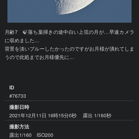
月齢7　🍃落ち葉掃きの途中白い上弦の月が…早速カメラ
に収めました…

背景を淡いブルーしたかったのですがお月様が潰れてしま
うので此処までお月様優先に…

ID
#76733
撮影日時
2021年12月11日 16時15分0秒
露出 1/160秒
撮影方法
露出1/160 ISO200