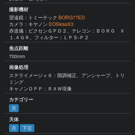
撮影機材
望遠鏡：トミーテック
BORG77ED
カメラ：キヤノン
EOSkissX3
赤道儀：ビクセンＧＰＤ２、テレコン：ＢＯＲＧ　Ｘ
１.４ＧＲ、フィルター：ＬＰＳ-Ｐ２
焦点距離
700mm
画像処理
ステライメージｖ６：階調補正、アンシャープ、トリ
ミング

キャノンＤＰＰ：ＲＡＷ現像
カテゴリー
月
天体
月
下弦