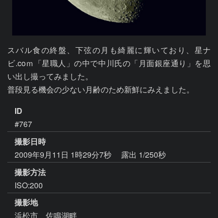
スバル食の終盤、下弦の月も綺麗に輝いており、星ナ
ビ.coｍ「星職人」の中で中川氏の「月面銀座通り」を思
い出し撮ってみました。

普段見る機会の少ない月齢のため新鮮にみえました。
ID
#767
撮影日時
2009年9月11日 1時29分7秒
露出 1/250秒
撮影方法
ISO:200
撮影地
浜松市 佐鳴湖畔