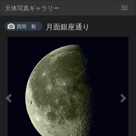
天体写真ギャラリー
Togg
navig
月面銀座通り
西岡 毅