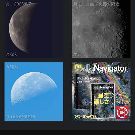
月、2026/8/7
月面「月面中央部」附近
となり
かあ
PR
今朝月
O.TAKAHASHI