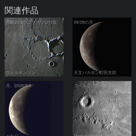
関連作品
月齢23.3のフラマウロ付近
08/08の月
ウィルキンソン
天文バカボン町田支部
月、2026/8/8
コペルニクス、カルパチア山脈付近
となり
DunkelerMond