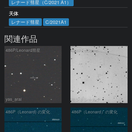
レナード彗星（C/2021 A1）
天体
レナード彗星
C/2021A1
関連作品
486P/Leonard彗星
486P/Leonard
yas_arai
モンドシャルナ
486P（Leonard) の変化
486P（Leonard）の変化