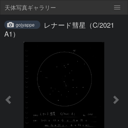
天体写真ギャラリー
Togg
navig
レナード彗星（C/2021
gojyappe
A1）