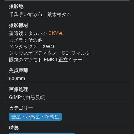
撮影地
千葉県いすみ市 荒木根ダム
撮影機材
望遠鏡：タカハシ
SKY90
カメラ：その他
ペンタックス　XW40

シリウスオプティクス　CE1フィルター

眼鏡のマツモト EMS-L正立ミラー
焦点距離
500mm
画像処理
GIMPで白黒反転
カテゴリー
彗星・小惑星・準惑星
特集