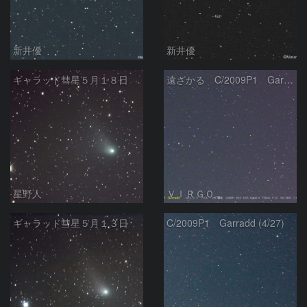
新井優
新井優
ギャラッド彗星５月１８日
遠ざかる C/2009P1 Garradd彗星 （5/11）
星野人
ＶＩＲＧＯ
ギャラッド彗星５月１３日
C/2009P1 Garradd (4/27)