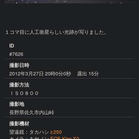
１コマ目に人工衛星らしい光跡が写りました。
ID
#7626
撮影日時
2012年3月27日 20時0分0秒
露出 15分
撮影方法
ＩＳＯ８００
撮影地
長野県佐久市内山峠
撮影機材
望遠鏡：タカハシ
ε250
カメラ：キヤノン
EOS Kiss X2