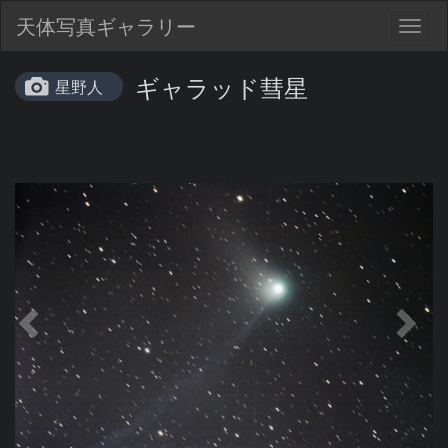
天体写真ギャラリー
Togg
navig
ギャラッド彗星
星野人