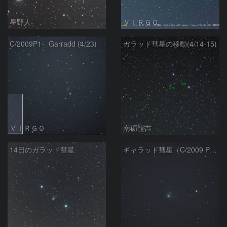
星野人
ＶＩＲＧＯ
C/2009P1 Garradd (4/23)
ガラッド彗星の移動(4/14-15)
ＶＩＲＧＯ
南砺龍吉
14日のガラッド彗星
ギャラッド彗星（C/2009 P1）