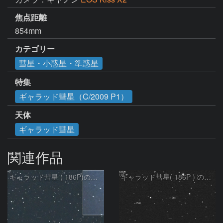
焦点距離
854mm
カテゴリー
彗星・小惑星・準惑星
特集
ギャラッド彗星（C/2009 P1）
天体
ギャラッド彗星
関連作品
ギャラッド彗星 ( 186P)の予報位置：2026/01/27
ギャラッド彗星( 186P ) の予報位置：2021/07/18