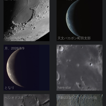
DunkelerMond
天文バカボン町田支部
月、2026/8/9
マルト
となり
hare-star
ヘシオドスA
月齢23.3のフラマウロ付近