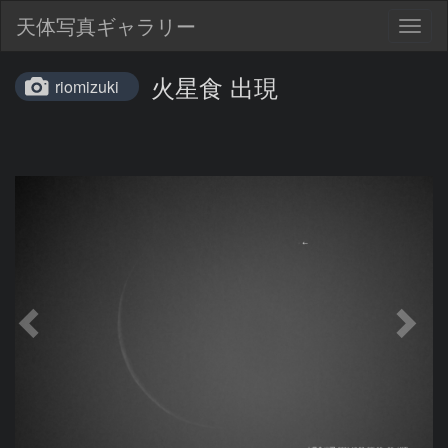
天体写真ギャラリー
Togg
navig
火星食 出現
riomizuki