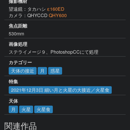
撮影機材
望遠鏡：タカハシ
ε160ED
カメラ：QHYCCD
QHY600
焦点距離
530mm
画像処理
ステライメージ９、PhotoshopCCにて処理
カテゴリー
天体の接近
月
惑星
特集
2021年12月3日 細い月と火星の大接近／火星食
天体
月
火星
火星食
関連作品