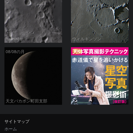
hare-star
ウィルキンソン
PR
08/08の月
天文バカボン町田支部
サイトマップ
ホーム