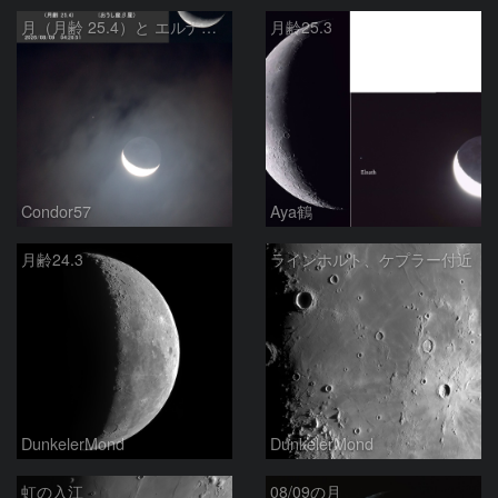
月（月齢 25.4）と エルナト（おうし座β星）
月齢25.3
Condor57
Aya鶴
月齢24.3
ラインホルト、ケプラー付近
DunkelerMond
DunkelerMond
虹の入江
08/09の月