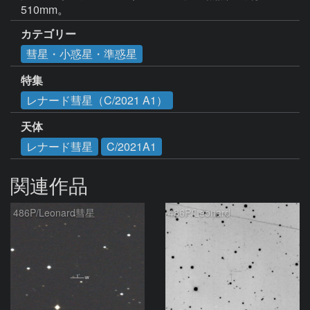
カテゴリー
彗星・小惑星・準惑星
特集
レナード彗星（C/2021 A1）
天体
レナード彗星
C/2021A1
関連作品
486P/Leonard彗星
486P/Leonard