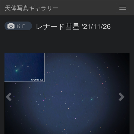
天体写真ギャラリー
Togg
navig
レナード彗星 '21/11/26
ＫＦ