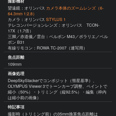
撮影機材
望遠鏡：オリンパス
カメラ本体のズームレンズ（6-
64.3mm 1:2.8）
カメラ：オリンパス
STYLUS 1
テレコンバージョンレンズ：オリンパス　TCON-
17X（1.7倍）

三脚／赤道儀／雲台：ベルボン M43／ポラリエ／ベル
ボン B31

有線リモコン：ROWA TC-2007（連写用）
焦点距離
109mm
画像処理
DeepSkyStackerでコンポジット（彗星基準）、
OLYMPUS Viewer 3でトーンカーブ調整、ペイントで
縮小（50%）・トリミング（縦92.5%）・編集（枠内
は縮小前の画像）
特記事項
撮影時（トリミング前）の35mm換算焦点距離は 