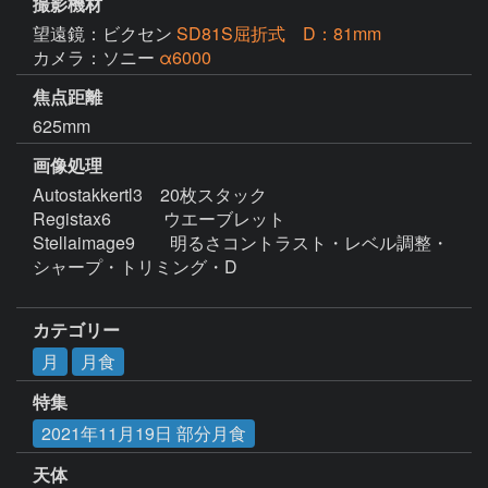
撮影機材
望遠鏡：ビクセン
SD81S屈折式 D：81mm
カメラ：ソニー
α6000
焦点距離
625mm
画像処理
Autostakkertl3　20枚スタック

Registax6　　　ウエーブレット

Stellaimage9　　明るさコントラスト・レベル調整・
シャープ・トリミング・D

カテゴリー
月
月食
特集
2021年11月19日 部分月食
天体