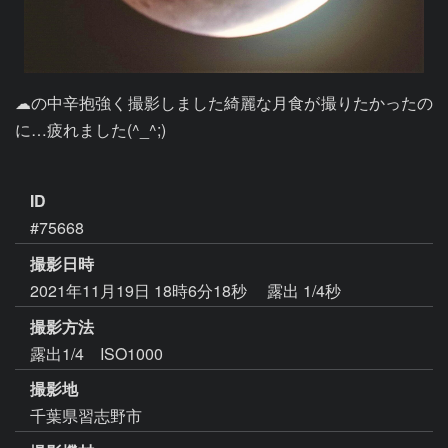
☁の中辛抱強く撮影しました綺麗な月食が撮りたかったの
に…疲れました(^_^;)

ID
#75668
撮影日時
2021年11月19日 18時6分18秒
露出 1/4秒
撮影方法
露出1/4 ISO1000
撮影地
千葉県習志野市