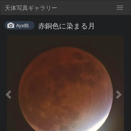
天体写真ギャラリー
Togg
navig
赤銅色に染まる月
Aya鶴