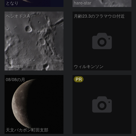
となり
hare-star
ヘシオドスA
月齢23.3のフラマウロ付近
hare-star
ウィルキンソン
PR
08/08の月
天文バカボン町田支部