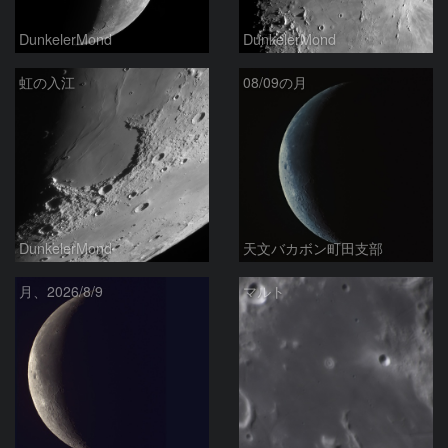
DunkelerMond
DunkelerMond
虹の入江
08/09の月
DunkelerMond
天文バカボン町田支部
月、2026/8/9
マルト