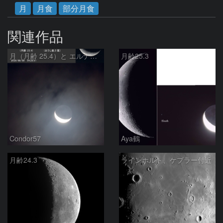
月
月食
部分月食
関連作品
月（月齢 25.4）と エルナト（おうし座β星）
月齢25.3
Condor57
Aya鶴
月齢24.3
ラインホルト、ケプラー付近