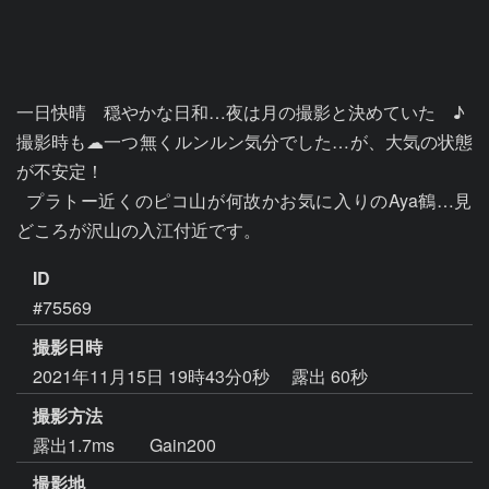
一日快晴　穏やかな日和…夜は月の撮影と決めていた　♪

撮影時も☁一つ無くルンルン気分でした…が、大気の状態
が不安定！

  プラトー近くのピコ山が何故かお気に入りのAya鶴…見
ID
#75569
撮影日時
2021年11月15日 19時43分0秒
露出 60秒
撮影方法
露出1.7ms Gain200
撮影地