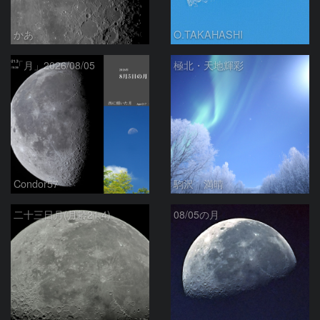
かあ
O.TAKAHASHI
「月」2026/08/05
極北・天地輝彩
Condor57
駒沢 満晴
二十三日月(月齢21.4)
08/05の月