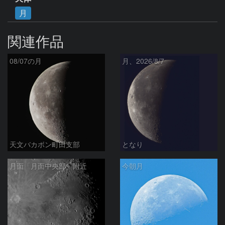
月
関連作品
08/07の月
月、2026/8/7
天文バカボン町田支部
となり
月面「月面中央部」附近
今朝月