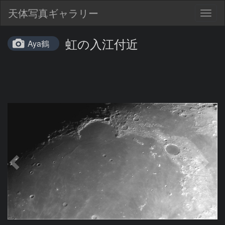
天体写真ギャラリー
Togg
navig
虹の入江付近
Aya鶴