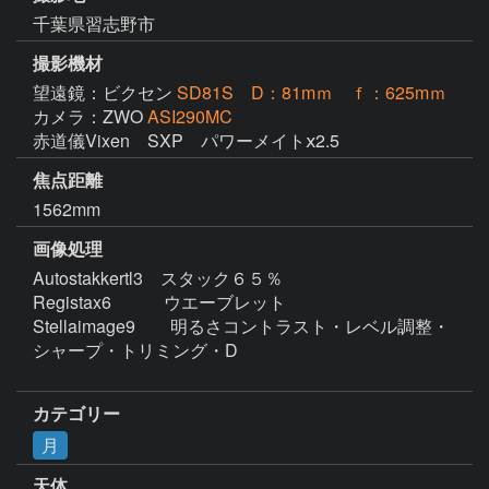
千葉県習志野市
撮影機材
望遠鏡：ビクセン
SD81S D：81mｍ ｆ：625mｍ
カメラ：ZWO
ASI290MC
赤道儀Vixen　SXP　パワーメイトⅹ2.5
焦点距離
1562mm
画像処理
Autostakkertl3　スタック６５％

Registax6　　　ウエーブレット

Stellaimage9　　明るさコントラスト・レベル調整・
シャープ・トリミング・D

カテゴリー
月
天体