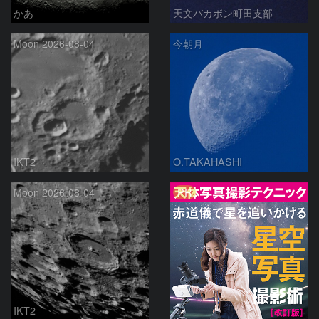
かあ
天文バカボン町田支部
Moon 2026-08-04
今朝月
IKT2
O.TAKAHASHI
PR
Moon 2026-08-04
IKT2