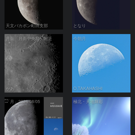
天文バカボン町田支部
となり
月面「月面中央部」附近
今朝月
かあ
O.TAKAHASHI
「月」2026/08/05
極北・天地輝彩