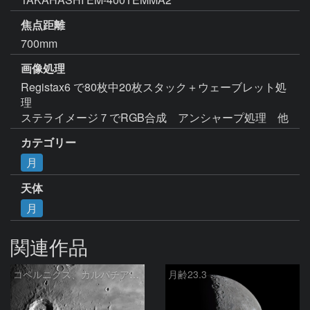
焦点距離
700mm
画像処理
Registax6 で80枚中20枚スタック＋ウェーブレット処
理　

カテゴリー
月
天体
月
関連作品
コペルニクス、カルパチア山脈付近
月齢23.3