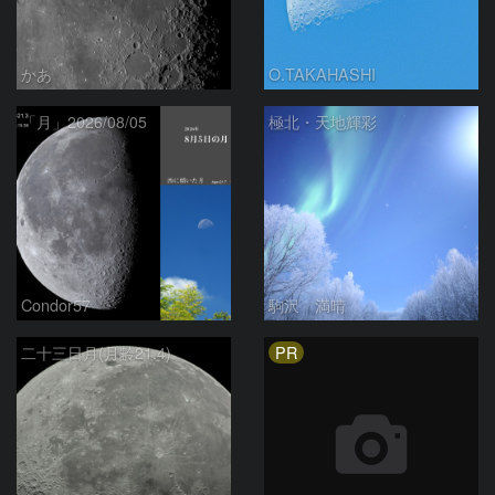
かあ
O.TAKAHASHI
「月」2026/08/05
極北・天地輝彩
Condor57
駒沢 満晴
PR
二十三日月(月齢21.4)