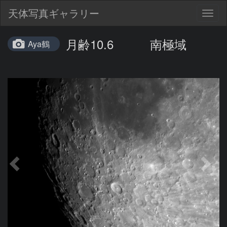
天体写真ギャラリー
Togg
navig
月齢10.6 南極域
Aya鶴