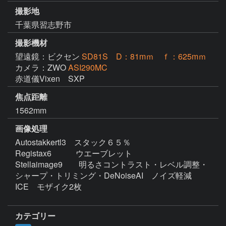
撮影地
千葉県習志野市
撮影機材
望遠鏡：ビクセン
SD81S D：81mｍ ｆ：625mｍ
カメラ：ZWO
ASI290MC
赤道儀Vixen　SXP
焦点距離
1562mm
画像処理
Autostakkertl3　スタック６５％

Registax6　　　ウエーブレット

Stellaimage9　　明るさコントラスト・レベル調整・
シャープ・トリミング・DeNoiseAI　ノイズ軽減

ICE　モザイク2枚

カテゴリー