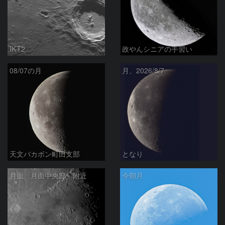
IKT2
政やんシニアの手習い
08/07の月
月、2026/8/7
天文バカボン町田支部
となり
月面「月面中央部」附近
今朝月