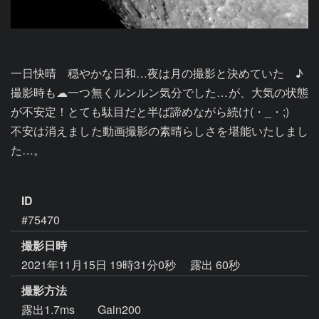
一日快晴　穏やかな日和…夜は月の撮影と決めていた　♪

撮影時も☁一つ無くルンルン気分でした…が、大気の状態
が不安定！とても駄目だと半ば諦めながら続け(・_・;)

不安は消えました動画撮影の素晴らしさを堪能いたしまし
た…。

ID
#75470
撮影日時
2021年11月15日 19時31分0秒
露出 60秒
撮影方法
露出1.7ms Gain200