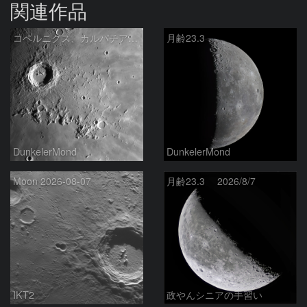
関連作品
コペルニクス、カルパチア山脈付近
月齢23.3
DunkelerMond
DunkelerMond
Moon 2026-08-07
月齢23.3 2026/8/7
IKT2
政やんシニアの手習い