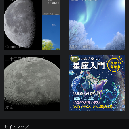
Condor57
駒沢 満晴
PR
二十三日月(月齢21.4)
かあ
サイトマップ