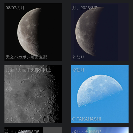
08/07の月
月、2026/8/7
天文バカボン町田支部
となり
月面「月面中央部」附近
今朝月
かあ
O.TAKAHASHI
「月」2026/08/05
極北・天地輝彩