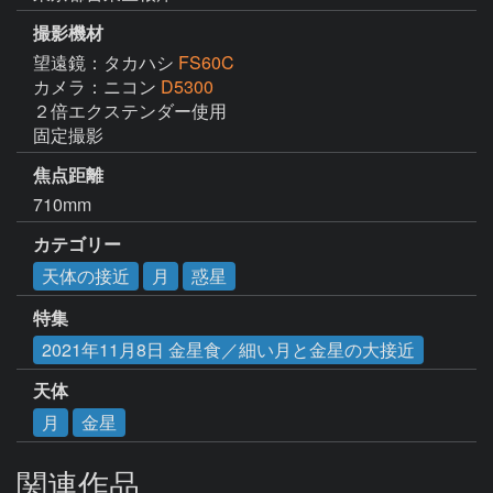
撮影機材
望遠鏡：タカハシ
FS60C
カメラ：ニコン
D5300
２倍エクステンダー使用

焦点距離
710mm
カテゴリー
天体の接近
月
惑星
特集
2021年11月8日 金星食／細い月と金星の大接近
天体
月
金星
関連作品