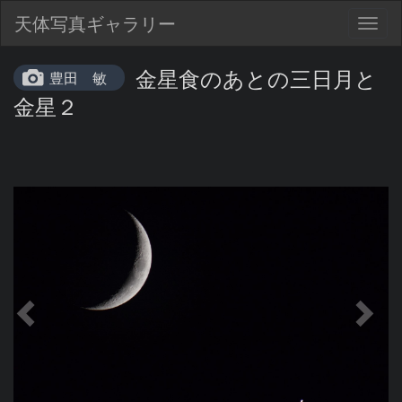
天体写真ギャラリー
Togg
navig
金星食のあとの三日月と
豊田 敏
金星２