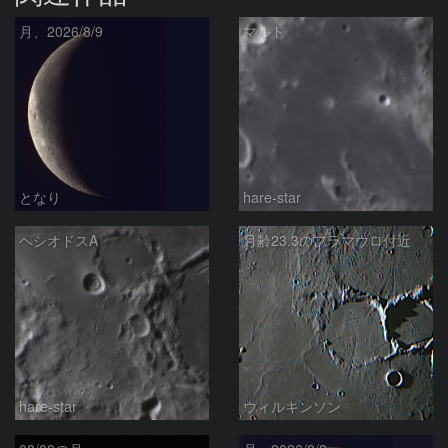
月、2026/8/9
マルト
となり
hare-star
ヘシオドスA
月齢23.3のフラマウロ付近
hare-star
ウィルキンソン