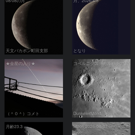
08/08の月
月、2026/8/8
天文バカボン町田支部
となり
★金星の入り★
コペルニクス、カルパチア山脈付近
（＾０＾）コメト
DunkelerMond
月齢23.3
Moon 2026-08-07