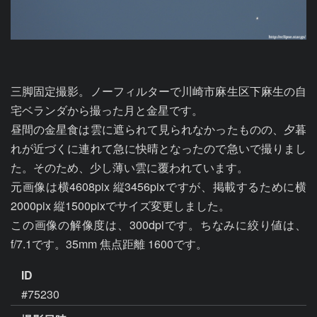
三脚固定撮影。ノーフィルターで川崎市麻生区下麻生の自
宅ベランダから撮った月と金星です。

昼間の金星食は雲に遮られて見られなかったものの、夕暮
れが近づくに連れて急に快晴となったので急いで撮りまし
た。そのため、少し薄い雲に覆われています。

元画像は横4608pix 縦3456pixですが、掲載するために横
2000pix 縦1500pixでサイズ変更しました。

この画像の解像度は、300dpiです。ちなみに絞り値は、
f/7.1です。35mm 焦点距離 1600です。
ID
#75230