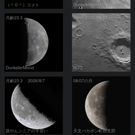
（＾０＾）コメト
DunkelerMond
月齢23.3
Moon 2026-08-07
DunkelerMond
IKT2
月齢23.3 2026/8/7
08/07の月
政やんシニアの手習い
天文バカボン町田支部