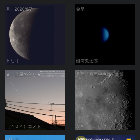
月、2026/8/7
金星
となり
銀河鬼太郎
★」金星の入り★
月面「月面中央部」附近
（＾０＾）コメト
かあ
PR
今朝月