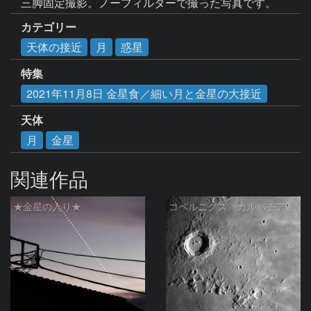
三脚固定撮影。ノーフィルターで撮った写真です。
カテゴリー
天体の接近
月
惑星
特集
2021年11月8日 金星食／細い月と金星の大接近
天体
月
金星
関連作品
★金星の入り★
コペルニクス、カルパチア山脈付近