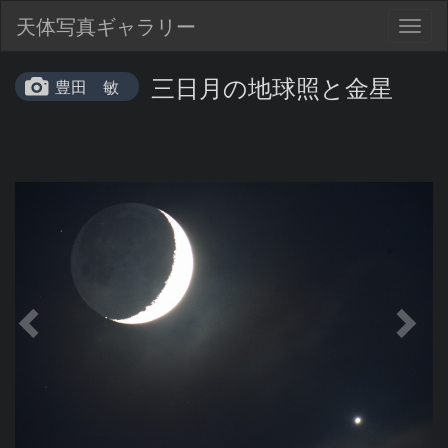
天体写真ギャラリー
Togg
navig
三日月の地球照と金星
豊田 敏