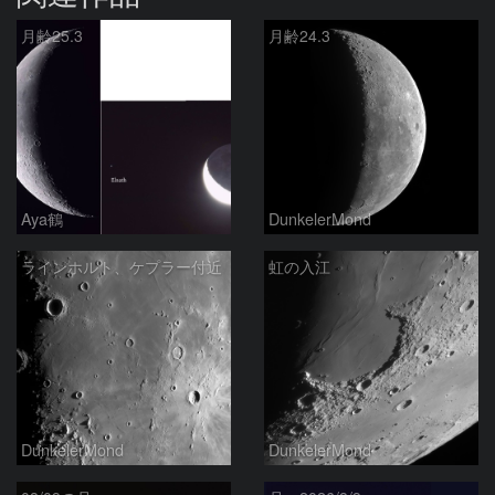
月齢25.3
月齢24.3
Aya鶴
DunkelerMond
ラインホルト、ケプラー付近
虹の入江
DunkelerMond
DunkelerMond