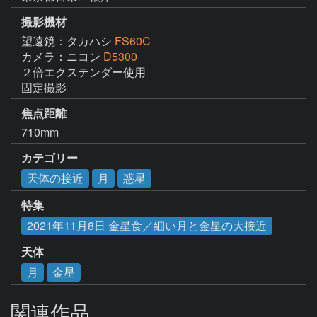
撮影機材
望遠鏡：タカハシ
FS60C
カメラ：ニコン
D5300
２倍エクステンダー使用

焦点距離
710mm
カテゴリー
天体の接近
月
惑星
特集
2021年11月8日 金星食／細い月と金星の大接近
天体
月
金星
関連作品