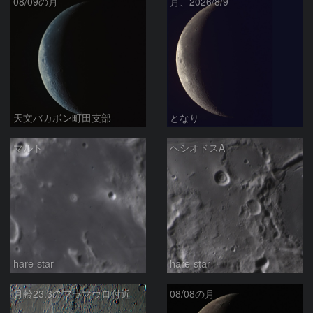
08/09の月
月、2026/8/9
天文バカボン町田支部
となり
マルト
ヘシオドスA
hare-star
hare-star
月齢23.3のフラマウロ付近
08/08の月