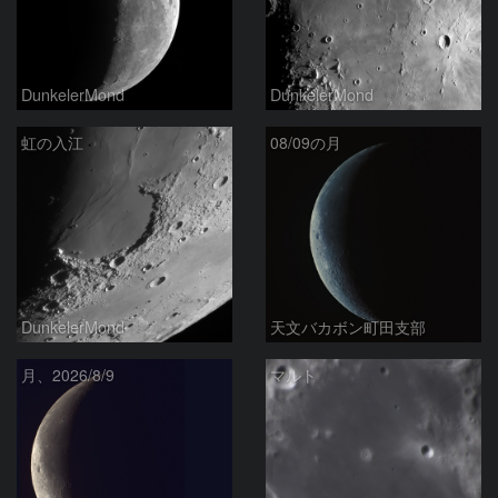
DunkelerMond
DunkelerMond
虹の入江
08/09の月
DunkelerMond
天文バカボン町田支部
月、2026/8/9
マルト