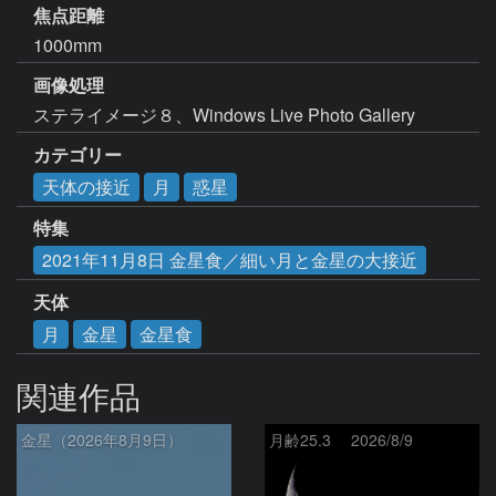
焦点距離
1000mm
画像処理
ステライメージ８、Windows Live Photo Gallery
カテゴリー
天体の接近
月
惑星
特集
2021年11月8日 金星食／細い月と金星の大接近
天体
月
金星
金星食
関連作品
金星（2026年8月9日）
月齢25.3 2026/8/9