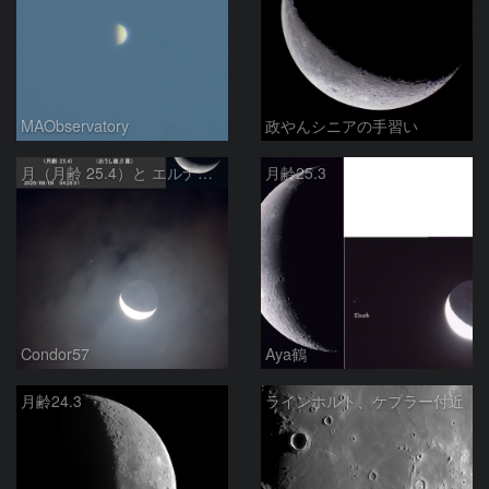
MAObservatory
政やんシニアの手習い
月（月齢 25.4）と エルナト（おうし座β星）
月齢25.3
Condor57
Aya鶴
月齢24.3
ラインホルト、ケプラー付近