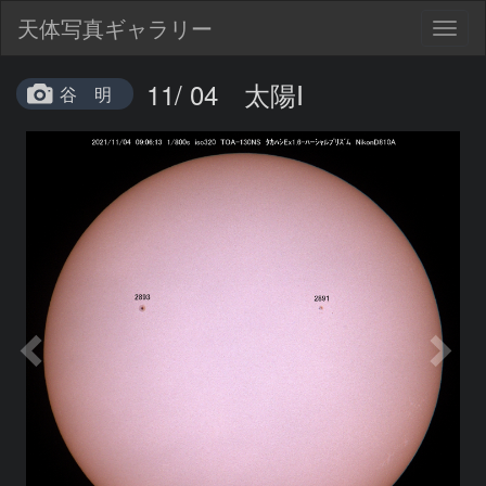
天体写真ギャラリー
Togg
navig
11/ 04 太陽Ⅰ
谷 明