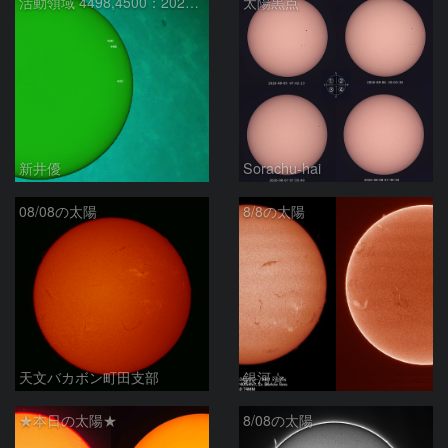
活動領域 4498,4500：2026/08/08
太陽黒点
新井優
Sorachu-hai
08/08の太陽
8/8の太陽
天文バカボン町田支部
銀河☆
★本日の太陽★
8/08の太陽