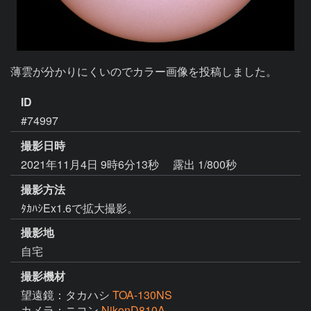
ID
#74997
撮影日時
2021年11月4日 9時6分13秒
露出 1/800秒
撮影方法
ﾀｶﾊｼEx1.6で拡大撮影。
撮影地
自宅
撮影機材
望遠鏡：タカハシ
TOA-130NS
カメラ：ニコン
NikonD810A