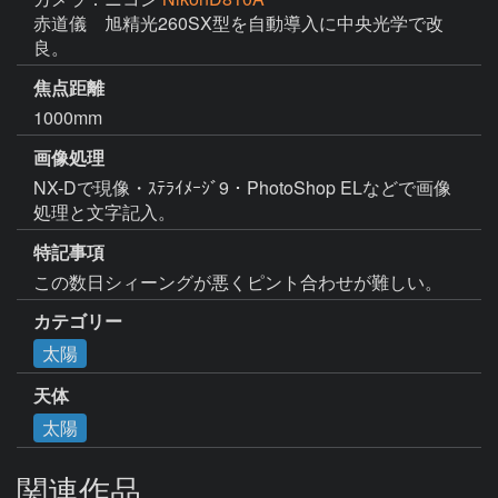
赤道儀　旭精光260SX型を自動導入に中央光学で改
良。　
焦点距離
1000mm
画像処理
NX-Dで現像・ｽﾃﾗｲﾒｰｼﾞ9・PhotoShop ELなどで画像
処理と文字記入。
特記事項
この数日シィーングが悪くピント合わせが難しい。
カテゴリー
太陽
天体
太陽
関連作品