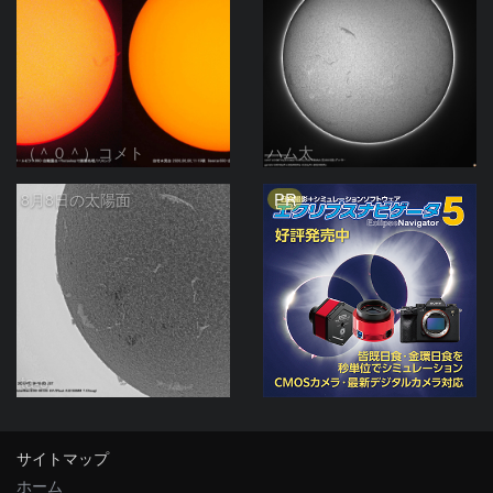
（＾０＾）コメト
ハム太
PR
8月8日の太陽面
ta-o
サイトマップ
ホーム