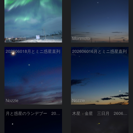
駒沢 満晴
Morimoto
202606018月とミニ惑星直列
202606016月とミニ惑星直列
Nozzie
Nozzie
月と惑星のランデブー 2026/06/19
木星 金星 三日月 260618