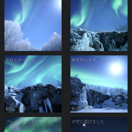
駒沢 満晴
駒沢 満晴
氷柱とオーロラ
峡谷照らす月、オーロラ
駒沢 満晴
駒沢 満晴
ブレイクアップオーロラ
夕空に並びました