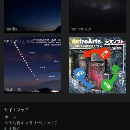
nardis
momonako
PR
夕空の月と金星・木星・水星の接近 2026/6/18
豊田 敏
サイトマップ
ホーム
天体写真ギャラリーについて
利用規約