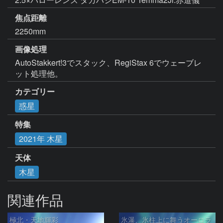
焦点距離
2250mm
画像処理
AutoStakkert!3でスタック、RegiStax 6でウェーブレ
ット処理他。
カテゴリー
惑星
特集
2021年 木星
天体
木星
関連作品
極北・天地輝彩
氷瀑、氷柱上に舞うオーロラ