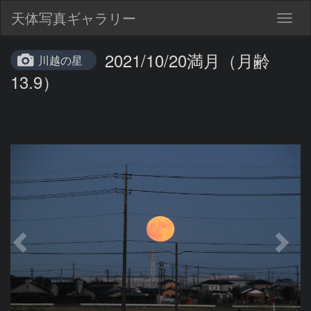
天体写真ギャラリー
Togg
navig
2021/10/20満月（月齢
川越の星
13.9）