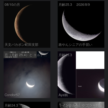
08/10の月
月齢25.3 2026/8/9
天文バカボン町田支部
政やんシニアの手習い
月（月齢 25.4）と エルナト（おうし座β星）
月齢25.3
Condor57
Aya鶴
月齢24.3
ラインホルト、ケプラー付近