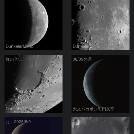
DunkelerMond
DunkelerMond
虹の入江
08/09の月
DunkelerMond
天文バカボン町田支部
月、2026/8/9
マルト