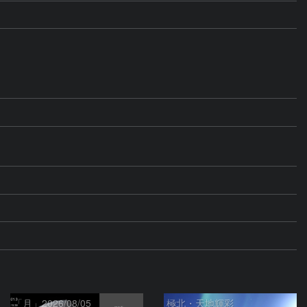
「月」2026/08/05
極北・天地輝彩