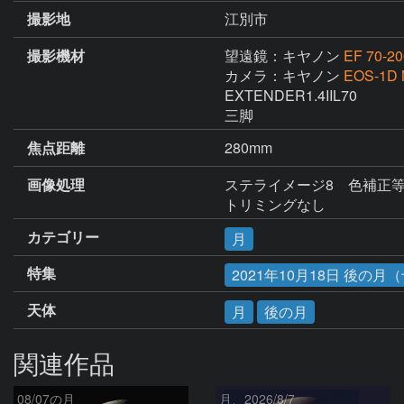
撮影地
江別市
撮影機材
望遠鏡：キヤノン
EF 70-20
カメラ：キヤノン
EOS-1D 
EXTENDER1.4IIL70

三脚
焦点距離
280mm
画像処理
ステライメージ8　色補正等
トリミングなし
カテゴリー
月
特集
2021年10月18日 後の月
天体
月
後の月
関連作品
08/07の月
月、2026/8/7