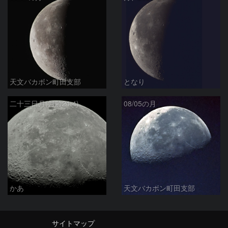
天文バカボン町田支部
となり
二十三日月(月齢21.4)
08/05の月
かあ
天文バカボン町田支部
サイトマップ