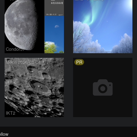
Condor57
駒沢 満晴
PR
Moon 2026-08-04
IKT2
llow