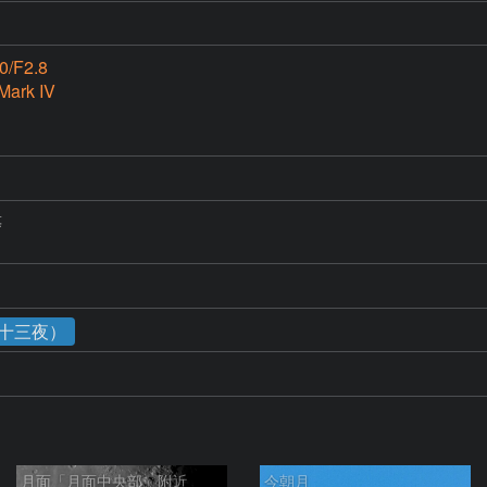
0/F2.8
Mark IV


（十三夜）
月面「月面中央部」附近
今朝月