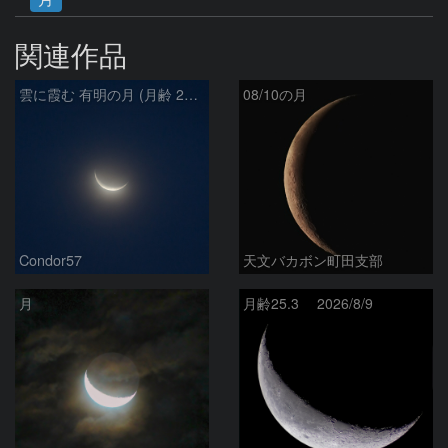
関連作品
雲に霞む 有明の月 (月齢 26.4)
08/10の月
Condor57
天文バカボン町田支部
月
月齢25.3 2026/8/9