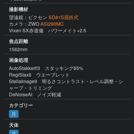
撮影機材
望遠鏡：ビクセン
SD81S屈折式
カメラ：ZWO
ASI290MC
Vixen SX赤道儀　パワーメイト×2.5
焦点距離
1562mm
画像処理
AutoStakkert!3　スタッキング65%

RegiStax6　ウエーブレット

StellaImage9　明るさコントラスト・レベル調整・シ
ャープ・トリミング

DeNoiseAI　ノイズ軽減
カテゴリー
月
天体
月