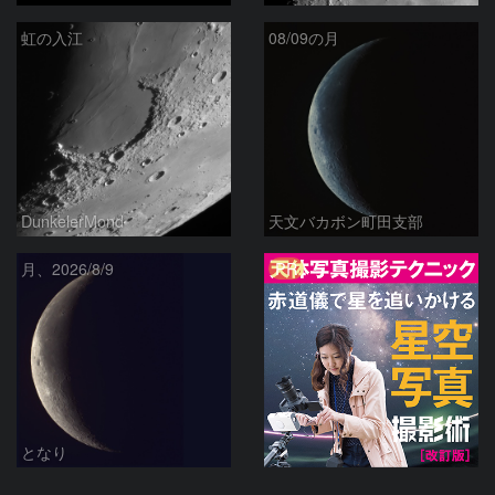
虹の入江
08/09の月
DunkelerMond
天文バカボン町田支部
PR
月、2026/8/9
となり