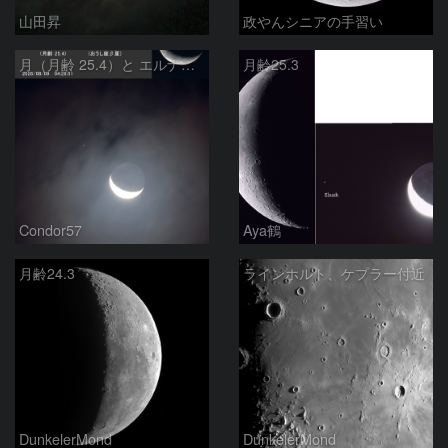
山田昇
政やんシニアの手習い
月（月齢 25.4）と エルナト（おうし座β星）
月齢25.3
Condor57
Aya鶴
月齢24.3
ラインホルト、ケプラー付近
DunkelerMond
DunkelerMond