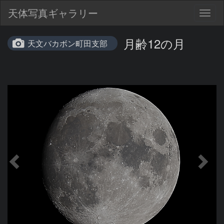
天体写真ギャラリー
Togg
navig
月齢12の月
天文バカボン町田支部