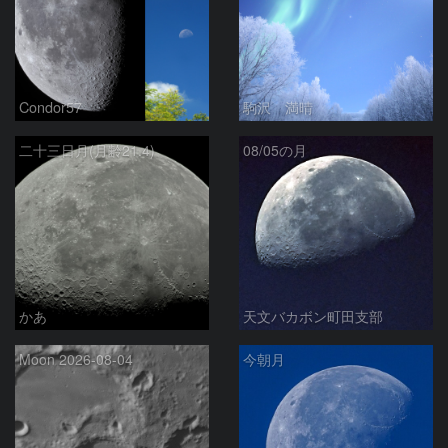
Condor57
駒沢 満晴
二十三日月(月齢21.4)
08/05の月
かあ
天文バカボン町田支部
Moon 2026-08-04
今朝月