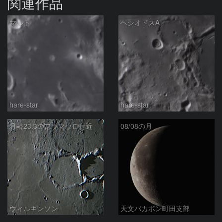
関連作品
マルト
ヘシオドスA
hare-star
hare-star
月齢23.3のフラマウロ付近
08/08の月
ウィルキンソン
天文バカボン町田支部