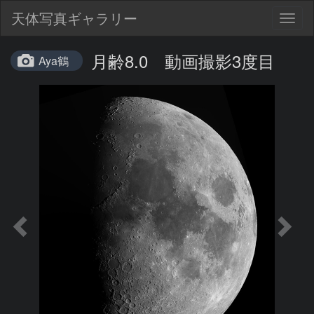
天体写真ギャラリー
Togg
navig
月齢8.0 動画撮影3度目
Aya鶴