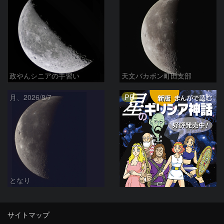
政やんシニアの手習い
天文バカボン町田支部
PR
月、2026/8/7
となり
サイトマップ