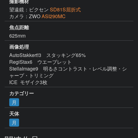
撮影機材
望遠鏡：ビクセン
SD81S屈折式
カメラ：ZWO
ASI290MC
焦点距離
625mm
画像処理
AutoStakkert!3　スタッキング65%

RegiStax6　ウエーブレット

StellaImage9　明るさコントラスト・レベル調整・シ
ャープ・トリミング

ICE  モザイク3枚
カテゴリー
月
天体
月