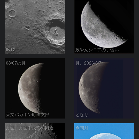
IKT2
政やんシニアの手習い
08/07の月
月、2026/8/7
天文バカボン町田支部
となり
月面「月面中央部」附近
今朝月