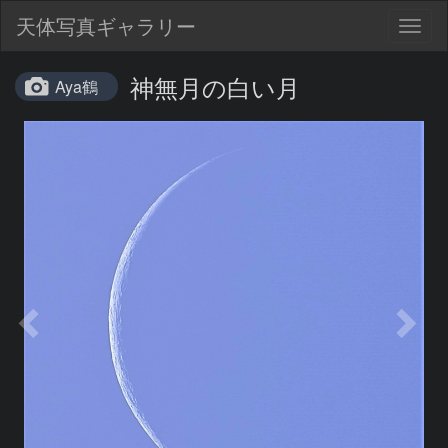
天体写真ギャラリー
Togg
navig
神無月の白い月
Aya鶴