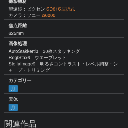
撮影機材
望遠鏡：ビクセン
SD81S屈折式
カメラ：ソニー
α6000
焦点距離
625mm
画像処理
AutoStakkert!3　30枚スタッキング

RegiStax6　ウエーブレット

StellaImage9　明るさコントラスト・レベル調整・シ
ャープ・トリミング
カテゴリー
月
天体
月
関連作品