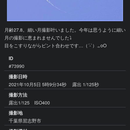
月齢27.8。細い月撮影叶いました。今年は思うように細い
月の撮影に恵まれませんでした⤵

目をこすりながらピント合わせです…（´-`）.｡oO
ID
#73990
撮影日時
2021年10月5日 5時9分34秒
露出 1/125秒
撮影方法
露出1/125 ISO400
撮影地
千葉県習志野市