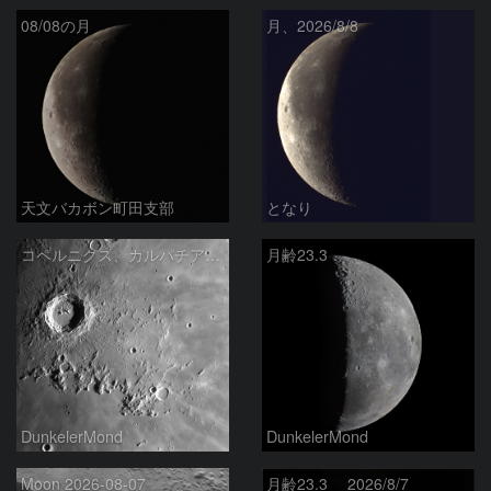
08/08の月
月、2026/8/8
天文バカボン町田支部
となり
コペルニクス、カルパチア山脈付近
月齢23.3
DunkelerMond
DunkelerMond
Moon 2026-08-07
月齢23.3 2026/8/7