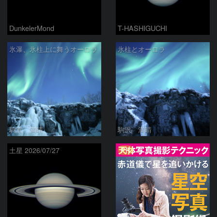
DunkelerMond
T-HASHIGUCHI
氷瀑、氷柱上に舞うオーロラ
氷柱とオーロラ
駒沢 満晴
駒沢 満晴
PR
土星 2026/07/27