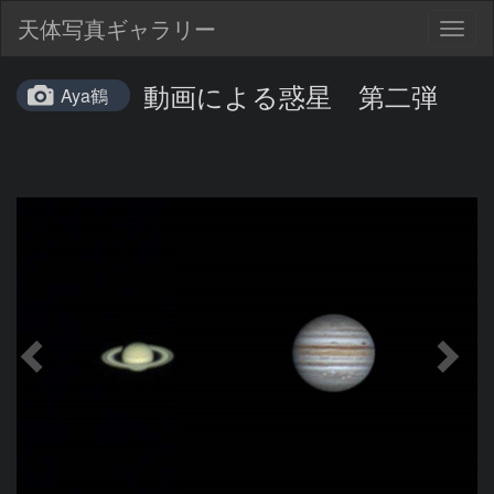
天体写真ギャラリー
Togg
navig
動画による惑星 第二弾
Aya鶴