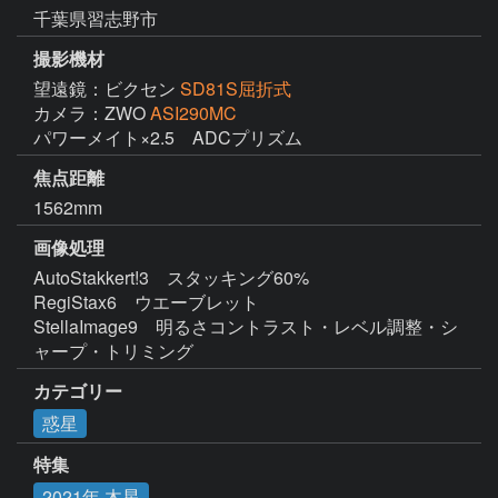
千葉県習志野市
撮影機材
望遠鏡：ビクセン
SD81S屈折式
カメラ：ZWO
ASI290MC
パワーメイト×2.5　ADCプリズム
焦点距離
1562mm
画像処理
AutoStakkert!3　スタッキング60%

RegiStax6　ウエーブレット

StellaImage9　明るさコントラスト・レベル調整・シ
ャープ・トリミング
カテゴリー
惑星
特集
2021年 木星