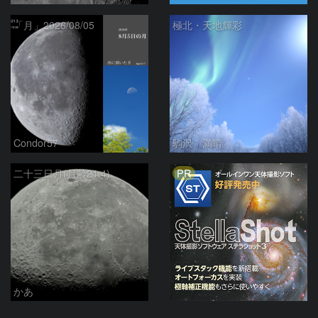
「月」2026/08/05
極北・天地輝彩
Condor57
駒沢 満晴
PR
二十三日月(月齢21.4)
かあ