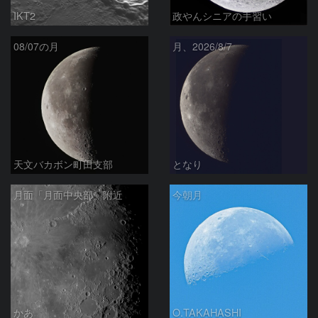
IKT2
政やんシニアの手習い
08/07の月
月、2026/8/7
天文バカボン町田支部
となり
月面「月面中央部」附近
今朝月
かあ
O.TAKAHASHI