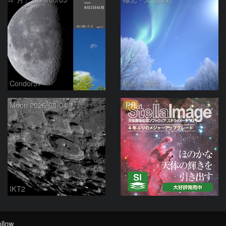
Condor57
駒沢 満晴
PR
Moon 2026-08-04
IKT2
llow