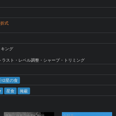
屈折式
タッキング



るさコントラスト・レベル調整・シャープ・トリミング
座τ2星の食
r
星食
掩蔽
月面「月面中央部」附近
今朝月