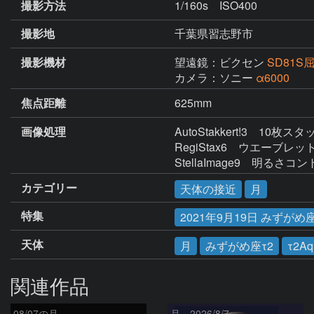
撮影方法
1/160s ISO400
撮影地
千葉県習志野市
撮影機材
望遠鏡：ビクセン
SD81S
カメラ：ソニー
α6000
焦点距離
625mm
画像処理
AutoStakkert!3　10枚ス
RegiStax6　ウエーブレット
StellaImage9　明
カテゴリー
天体の接近
月
特集
2021年9月19日 みずがめ
天体
月
みずがめ座τ2
τ2Aq
関連作品
08/07の月
月、2026/8/7