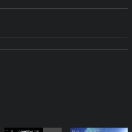
「月」2026/08/05
極北・天地輝彩