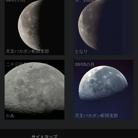
天文バカボン町田支部
となり
二十三日月(月齢21.4)
08/05の月
かあ
天文バカボン町田支部
サイトマップ