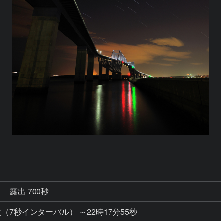
秒
露出 700秒
100枚（7秒インターバル） ～22時17分55秒