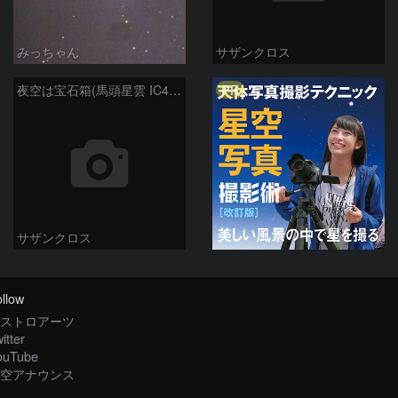
みっちゃん
サザンクロス
PR
夜空は宝石箱(馬頭星雲 IC434) Seestar50
サザンクロス
llow
ストロアーツ
itter
ouTube
空アナウンス