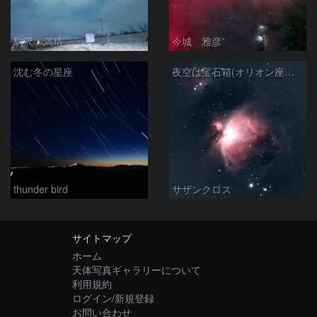
駒沢 満晴
今城 雅彦
沈む冬の星座
夜空は宝石箱(オリオン座大星雲 M42) Seestar50
thunder bird
サザンクロス
サイトマップ
ホーム
天体写真ギャラリーについて
利用規約
ログイン/新規登録
お問い合わせ