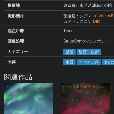
撮影地
東京都江東区若洲海浜公園
撮影機材
望遠鏡：シグマ
10-20mm F
カメラ：ニコン
D90
焦点距離
14mm
画像処理
SiriusCompでコンポジット
カテゴリー
星景
星座・星野
天体
夜景
オリオン座
冬の
関連作品
ブレイクアップオーロラ
オリオン座の M78 からバーナードループをまたいで LDN1622あたり