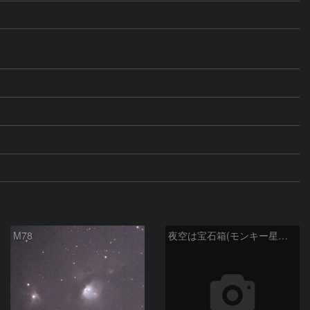
M78
夜空は宝石箱(モンキー星雲 NGC2174) Seestar50