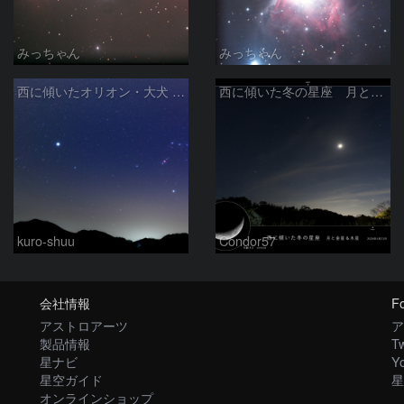
みっちゃん
みっちゃん
西に傾いたオリオン・大犬 (2026/04/21)
西に傾いた冬の星座 月と金星＆木星
kuro-shuu
Condor57
会社情報
Fo
アストロアーツ
ア
製品情報
Tw
星ナビ
Y
星空ガイド
星
オンラインショップ