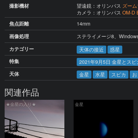
撮影機材
望遠鏡：オリンパス
ズーム1
カメラ：オリンパス
OM-D E
焦点距離
14mm
画像処理
ステライメージ8、Windows Liv
カテゴリー
天体の接近
惑星
特集
2021年9月5日 金星とス
天体
金星
水星
スピカ
お
関連作品
★金星の入り★
金星