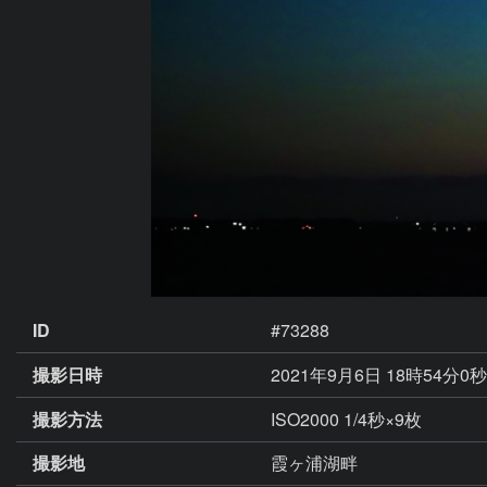
ID
#73288
撮影日時
2021年9月6日 18時54分0
撮影方法
ISO2000 1/4秒×9枚
撮影地
霞ヶ浦湖畔