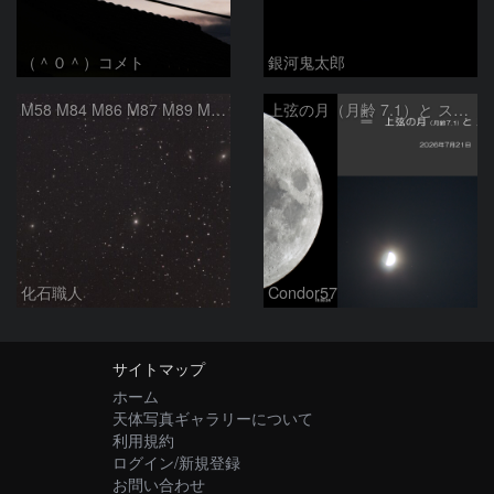
（＾０＾）コメト
銀河鬼太郎
M58 M84 M86 M87 M89 M90 マルカリアンの銀河鎖 おとめ座 かみのけ座
上弦の月（月齢 7.1）と スピカ
化石職人
Condor57
サイトマップ
ホーム
天体写真ギャラリーについて
利用規約
ログイン/新規登録
お問い合わせ