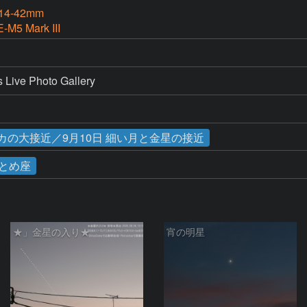
4-42mm
-M5 Mark III
e Photo Gallery
ピカの大接近／9月10日 細い月と金星の接近
とめ座
★」金星の入り★
宵の明星