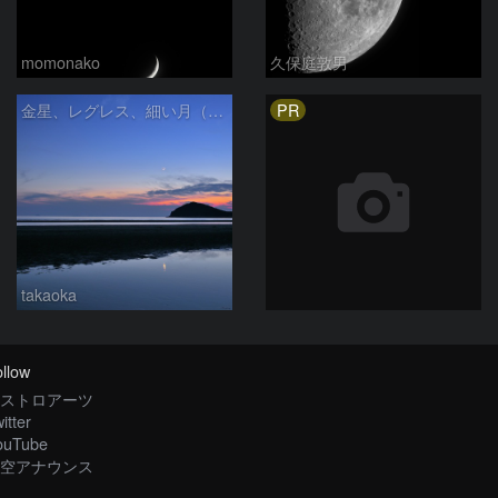
momonako
久保庭敦男
PR
金星、レグレス、細い月（７月１６日）
takaoka
llow
ストロアーツ
itter
ouTube
空アナウンス