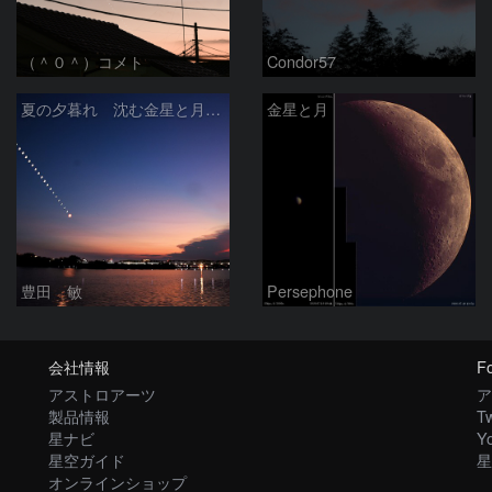
（＾０＾）コメト
Condor57
夏の夕暮れ 沈む金星と月 2026/7/20
金星と月
豊田 敏
Persephone
会社情報
Fo
アストロアーツ
ア
製品情報
Tw
星ナビ
Y
星空ガイド
星
オンラインショップ