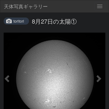
天体写真ギャラリー
Togg
navig
8月27日の太陽①
toritori