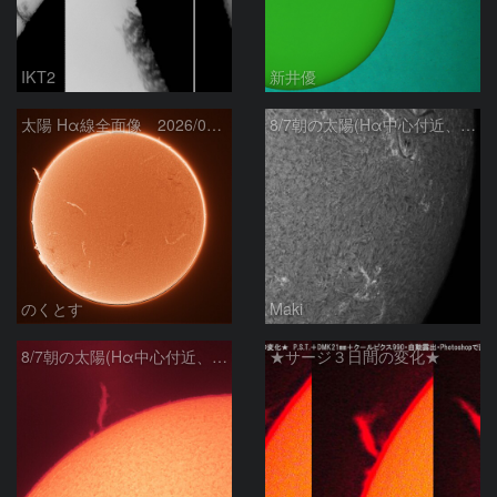
IKT2
新井優
太陽 Hα線全面像 2026/08/07
8/7朝の太陽(Hα中心付近、4498、4502付近)
のくとす
Maki
8/7朝の太陽(Hα中心付近、プロミネンス)
★サージ３日間の変化★