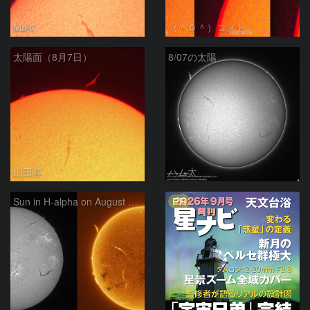
Maki
（＾０＾）コメト
太陽面（8月7日）
8/07の太陽
山田昇
ハム太
PR
Sun in H-alpha on August 7, 2026