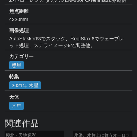
焦点距離
4320mm
画像処理
AutoStakkert!3でスタック、RegiStax 6でウェーブレ
ット処理、ステライメージ9で調整他。
カテゴリー
惑星
特集
2021年 木星
天体
木星
関連作品
極北・天地輝彩
氷瀑、氷柱上に舞うオーロラ