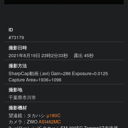
ID
#73179
撮影日時
2021年8月19日 23時2分33秒
露出 45秒
撮影方法
SharpCap動画 (.avi) Gain=286 Exposure=0.0125
Capture Area=1936×1096
撮影地
千葉県市川市
撮影機材
望遠鏡：タカハシ
μ180C
カメラ：ZWO
ASI462MC
2×バローレンズ タカハシEM-200FG-Temma2Z赤道儀