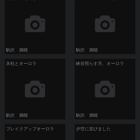
駒沢 満晴
駒沢 満晴
氷柱とオーロラ
峡谷照らす月、オーロラ
駒沢 満晴
駒沢 満晴
ブレイクアップオーロラ
夕空に並びました