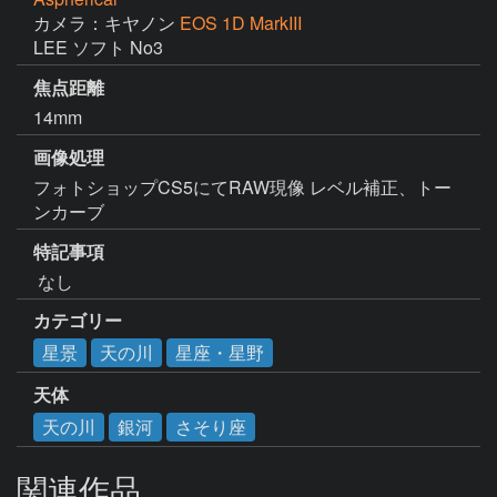
カメラ：キヤノン
EOS 1D MarkIII
LEE ソフト No3
焦点距離
14mm
画像処理
フォトショップCS5にてRAW現像 レベル補正、トー
ンカーブ
特記事項
 なし
カテゴリー
星景
天の川
星座・星野
天体
天の川
銀河
さそり座
関連作品