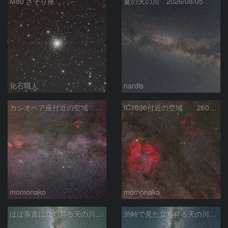
M80 さそり座
夏の天の川 2026/08/05
化石職人
nardis
カシオペア座付近の空域 260720
IC1396付近の空域 260720
momonako
momonako
ほぼ垂直に立ち昇る天の川銀河
渋峠で見た立ち昇る天の川銀河