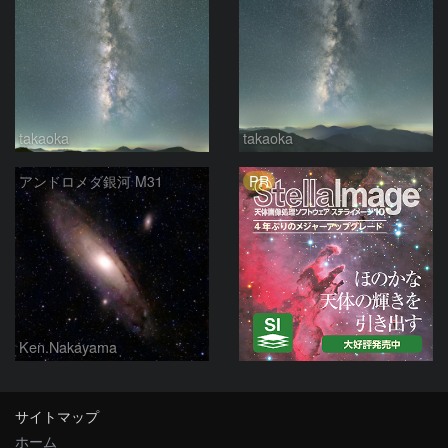
takaoka
takaoka
PR
アンドロメダ銀河 M31
Ken.Nakayama
サイトマップ
ホーム