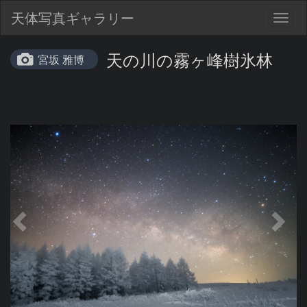
天体写真ギャラリー
Togg
navig
天の川の霧ヶ峰樹氷林
宮坂 雅博