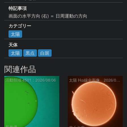
特記事項
画面の水平方向 (右) ＝ 日周運動の方向
カテゴリー
太陽
天体
太陽
黒点
白斑
関連作品
活動領域 4501：2026/08/06
太陽 Hα線全面像 2026/08/07
新井優
のくとす