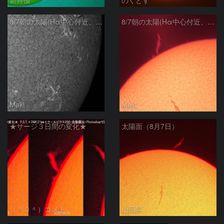
8/7朝の太陽(Hα中心付近、4498、4502付近)
8/7朝の太陽(Hα中心付近、プロミネンス)
Maki
Maki
★サージ３日間の変化★
太陽面（8月7日）
（＾０＾）コメト
山田昇