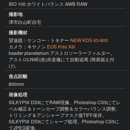
ISO 100 ホワイトバランス AWB RAW
撮影地
津市白山町自宅
撮影機材
望遠鏡：ケンコー・トキナー
NEW KDS 63-800
カメラ：キヤノン
EOS Kiss X6i
baader planetarium アストロソーラーフィルター。

アストロLN6E(改)赤道儀にて自動追尾 (簡易据え付
け)。
焦点距離
800mm
画像処理
SILKYPIX DS9にてRAW現像。Photoshop CS5にてレ
ベル補正＆トーンカーブ調整＆カラーバランス調整。
トリミング＆アンシャープマスク後TIFF保存。

SILKYPIX DS9にてシャープ処理。Photoshop CS5に
てJPEG変換。