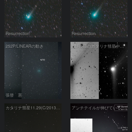
Resurrection
Resurrection
252P/LINEARの動き
12月5日のカタリナ彗星中心部付近
張替 憲
riomizuki
カタリナ彗星11.29(C/2013 US10)
アンチテイルが伸びている? 19P ボレリー彗星