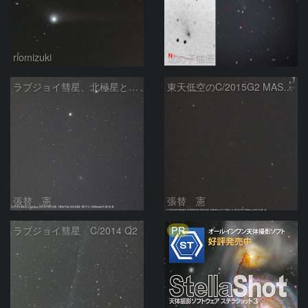
riomizuki
北の子猫座
ラブジョイ彗星、北極星と天の北極
東天低空のC/2015G2 MASTER彗星
張替 憲
張替 憲
PR
ラブジョイ彗星 C/2014 Q2