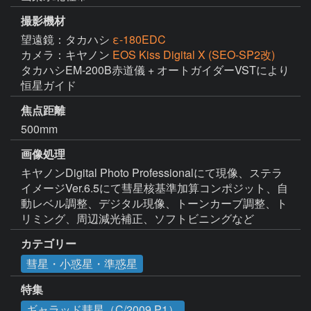
撮影機材
望遠鏡：タカハシ
ε-180EDC
カメラ：キヤノン
EOS Kiss Digital X (SEO-SP2改)
タカハシEM-200B赤道儀 + オートガイダーVSTにより
恒星ガイド
焦点距離
500mm
画像処理
キヤノンDigital Photo Professionalにて現像、ステラ
イメージVer.6.5にて彗星核基準加算コンポジット、自
動レベル調整、デジタル現像、トーンカーブ調整、ト
リミング、周辺減光補正、ソフトビニングなど
カテゴリー
彗星・小惑星・準惑星
特集
ギャラッド彗星（C/2009 P1）