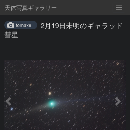
天体写真ギャラリー
Togg
navig
2月19日未明のギャラッド
fornax8
彗星