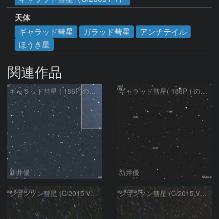
天体
ギャラッド彗星
ガラッド彗星
アンチテイル
ほうき星
関連作品
ギャラッド彗星 ( 186P)の予報位置：2026/01/27
ギャラッド彗星( 186P ) の予報位置：2021/07/18
新井優
新井優
ジョンソン彗星 (C/2015 V2) 5/29
ジョンソン彗星 (C/2015 V2) 5/28 ②