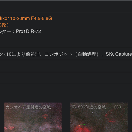
kkor 10-20mm F4.5-5.6G
KC改）
ー：Pro1D R-72
ク×10により前処理、コンポジット（自動処理）、SI9, Captur
カシオペア座付近の空域 260720
IC1396付近の空域 260720