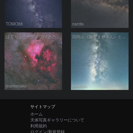
TOMO88
nardis
はくちょう座デネブ付近の空域 260720
四阿山（あずまやさん）と立ち昇る夏の銀河
momonako
takaoka
サイトマップ
ホーム
天体写真ギャラリーについて
利用規約
ログイン/新規登録