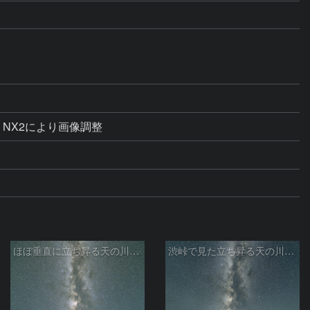
e NX2により画像調整
ほぼ垂直に立ち昇る天の川銀河
渋峠で見た立ち昇る天の川銀河