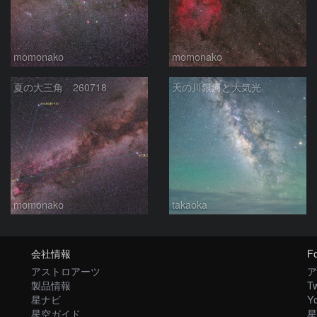
momonako
momonako
夏の大三角 260718
天の川銀河と大気光
momonako
takaoka
会社情報
Fo
アストロアーツ
ア
製品情報
Tw
星ナビ
Y
星空ガイド
星