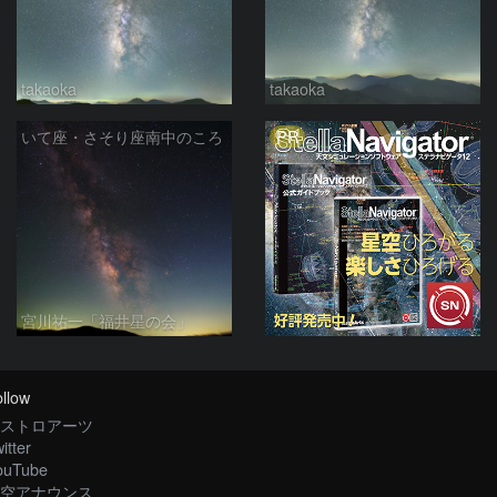
takaoka
takaoka
PR
いて座・さそり座南中のころ
宮川祐一「福井星の会」
llow
ストロアーツ
itter
ouTube
空アナウンス