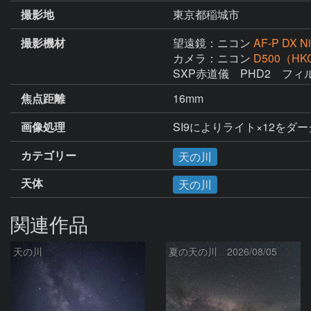
撮影地
東京都稲城市
撮影機材
望遠鏡：ニコン
AF-P DX Ni
カメラ：ニコン
D500（H
SXP赤道儀　PHD2　フィルタ
焦点距離
16mm
画像処理
SI9によりライト×12をダー
カテゴリー
天の川
天体
天の川
関連作品
天の川
夏の天の川 2026/08/05