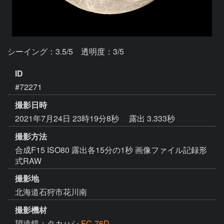
シーイング：3.5/5　透明度：3/5
ID
#72271
撮影日時
2021年7月24日 23時19分8秒
露出 3.333秒
撮影方法
合成F15 ISO80 露出各15分の1秒 画像ファイル記録形
式RAW
撮影地
北海道石狩市花川南
撮影機材
望遠鏡：タカハシ
FC-76D