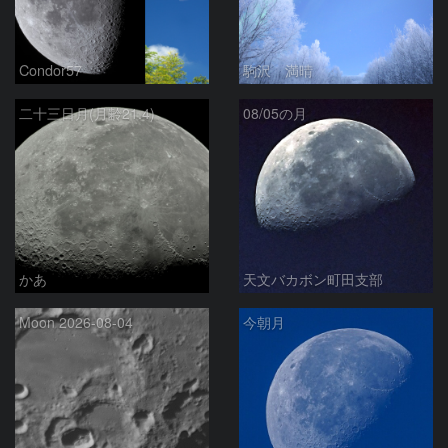
Condor57
駒沢 満晴
二十三日月(月齢21.4)
08/05の月
かあ
天文バカボン町田支部
Moon 2026-08-04
今朝月