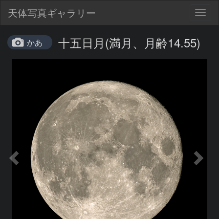
天体写真ギャラリー
Togg
navig
十五日月(満月、月齢14.55)
かあ