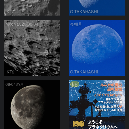
IKT2
O.TAKAHASHI
Moon 2026-08-04
今朝月
IKT2
O.TAKAHASHI
PR
08/04の月