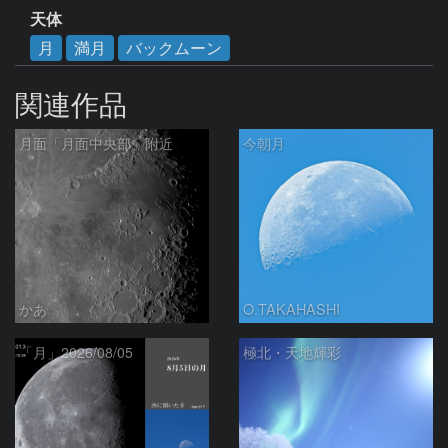
天体
月
満月
バックムーン
関連作品
月面「月面中央部」附近
今朝月
かあ
O.TAKAHASHI
「月」2026/08/05
極北・天地輝彩