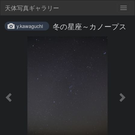
天体写真ギャラリー
Togg
navig
冬の星座～カノープス
y.kawaguchi