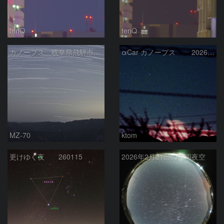
tenQ
tenQ
カノープス 岐阜県飛騨市 2026年3月5日
αCar カノープス 2026-3-4
MZ-70
ktom
更けゆく夜 260115
2026年2月21日の円周夜空