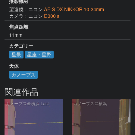
撮影機材
望遠鏡：ニコン
AF-S DX NIKKOR 10-24mm
カメラ：ニコン
D300ｓ
焦点距離
11mm
カテゴリー
星景
星座・星野
天体
カノープス
関連作品
カノープス＠横浜 Last
カノープス＠横浜