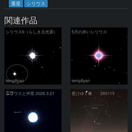
重星
シリウス
関連作品
シリウスb（らしき点光源）
5月の赤いシリウス
templtyan
templtyan
シリウスと伴星 2026.3.21
更けゆく夜 260115