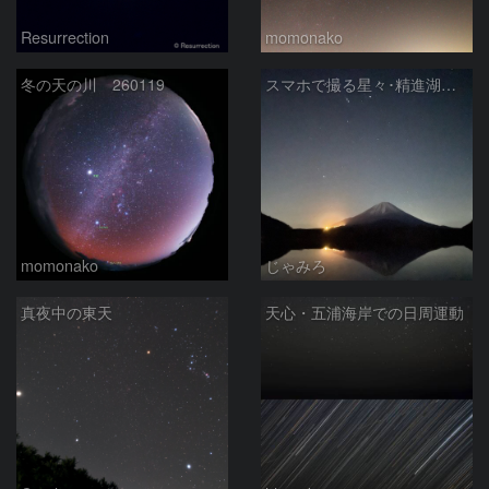
Resurrection
momonako
冬の天の川 260119
スマホで撮る星々･精進湖での冬の星座
momonako
じゃみろ
真夜中の東天
天心・五浦海岸での日周運動