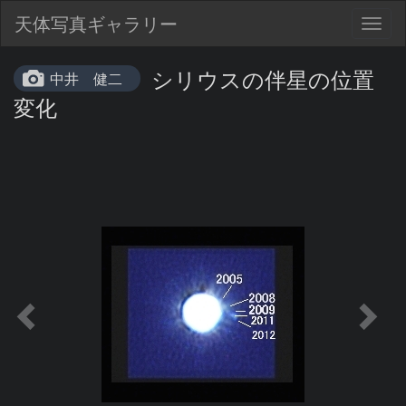
天体写真ギャラリー
Togg
navig
シリウスの伴星の位置
中井 健二
変化