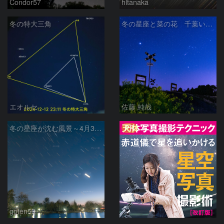
Condor57
hltanaka
冬の特大三角
冬の星座と菜の花 千葉いすみ鉄道 第二五之町踏切で
エオルセ
佐藤 純哉
PR
冬の星座が沈む風景～4月30日の夕暮れ
goten59