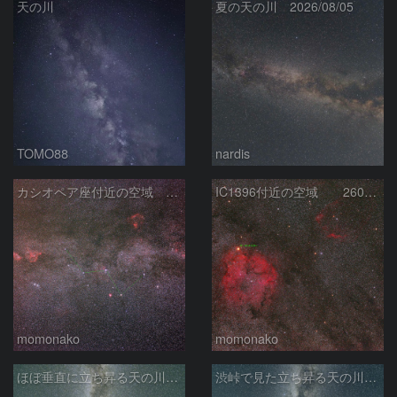
天の川
夏の天の川 2026/08/05
TOMO88
nardis
カシオペア座付近の空域 260720
IC1396付近の空域 260720
momonako
momonako
ほぼ垂直に立ち昇る天の川銀河
渋峠で見た立ち昇る天の川銀河