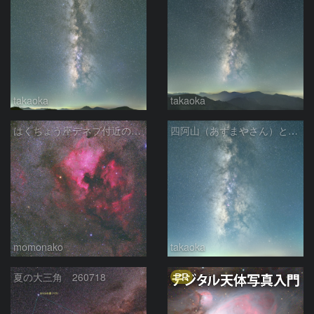
takaoka
takaoka
はくちょう座デネブ付近の空域 260720
四阿山（あずまやさん）と立ち昇る夏の銀河
momonako
takaoka
PR
夏の大三角 260718