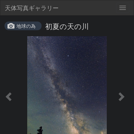
天体写真ギャラリー
Togg
navig
初夏の天の川
地球の為