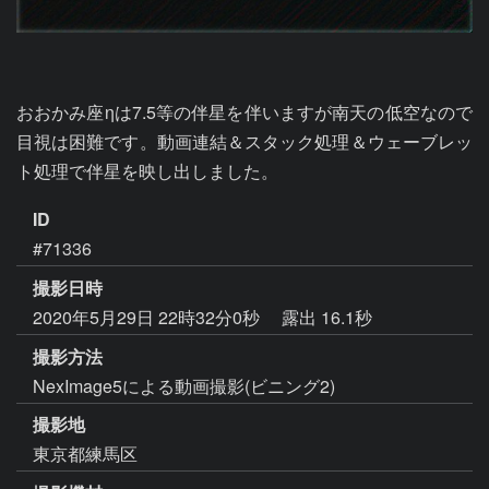
おおかみ座ηは7.5等の伴星を伴いますが南天の低空なので
目視は困難です。動画連結＆スタック処理＆ウェーブレッ
ト処理で伴星を映し出しました。
ID
#71336
撮影日時
2020年5月29日 22時32分0秒
露出 16.1秒
撮影方法
NexImage5による動画撮影(ビニング2)
撮影地
東京都練馬区