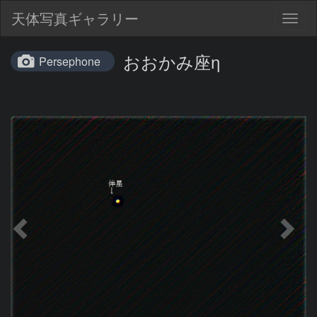
天体写真ギャラリー
Togg
navig
おおかみ座η
Persephone