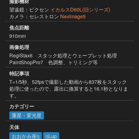
撮影機材
望遠鏡：ビクセン
イカルスD60L(旧シリーズ)
カメラ：セレストロン
NexImage5
焦点距離
910mm
画像処理
RegiStax6　スタック処理とウェーブレット処理

PaintShopPro7　色調整、トリミング等
特記事項
T=1/5秒、52fpsで撮影した動画から837枚をスタック
処理に使ったので、露出に換算すると16.1秒となりま
す。 
カテゴリー
重星・変光星
天体
おおかみ座η
ηLup