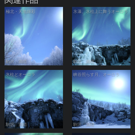
極北・天地輝彩
氷瀑、氷柱上に舞うオーロラ
駒沢 満晴
駒沢 満晴
氷柱とオーロラ
峡谷照らす月、オーロラ
駒沢 満晴
駒沢 満晴