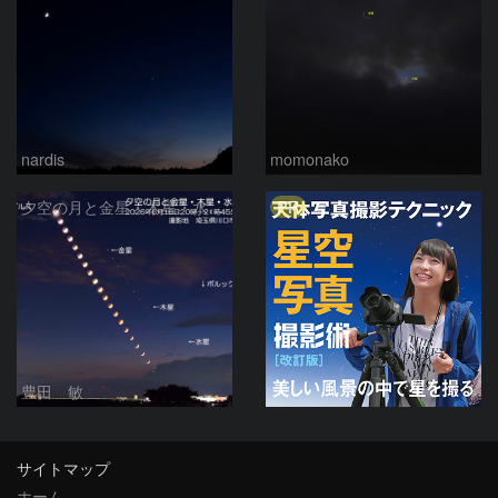
nardis
momonako
PR
夕空の月と金星・木星・水星の接近 2026/6/18
豊田 敏
サイトマップ
ホーム