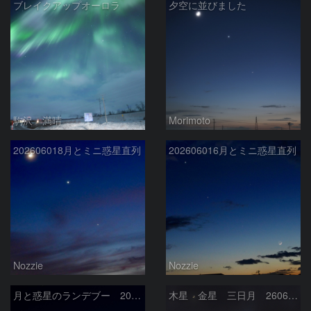
ブレイクアップオーロラ
夕空に並びました
駒沢 満晴
Morimoto
202606018月とミニ惑星直列
202606016月とミニ惑星直列
Nozzie
Nozzie
月と惑星のランデブー 2026/06/19
木星 金星 三日月 260618