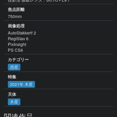
焦点距離
750mm
画像処理
AutoStakkert! 2

RegiStax 6

PixInsight

PS CS6
カテゴリー
惑星
特集
2021年 木星
天体
木星
関連作品