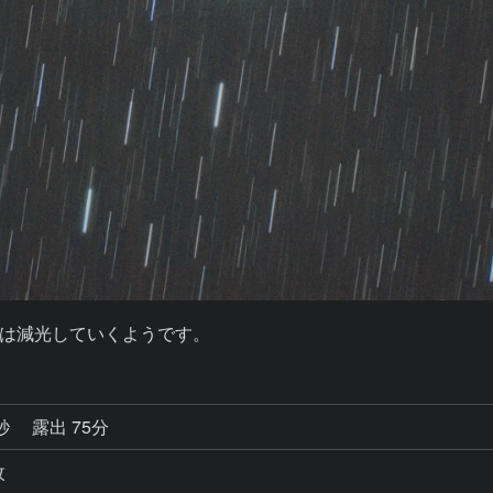
は減光していくようです。
4秒
露出 75分
枚