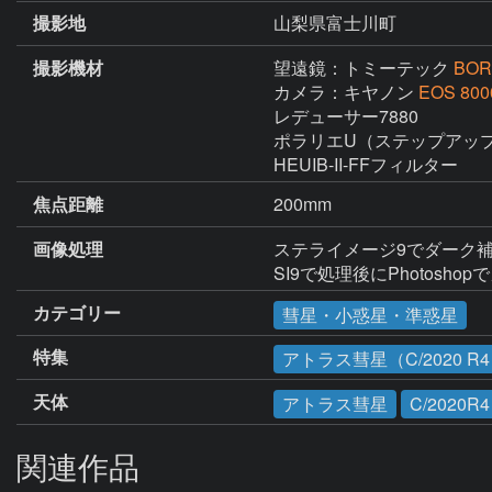
撮影地
山梨県富士川町
撮影機材
望遠鏡：トミーテック
BOR
カメラ：キヤノン
EOS 800
レデューサー7880

ポラリエU（ステップアップ
HEUIB-II-FFフィルター
焦点距離
200mm
画像処理
ステライメージ9でダーク補
SI9で処理後にPhotos
カテゴリー
彗星・小惑星・準惑星
特集
アトラス彗星（C/2020 R
天体
アトラス彗星
C/2020R4
関連作品