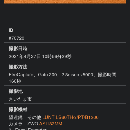
ID
#70720
撮影日時
2021年4月27日 10時56分29秒
撮影方法
FireCapture、Gain 300、2.8msec ×5000、撮影時間
166秒
撮影地
さいたま市
撮影機材
望遠鏡：その他
LUNT LS60THα/PT/B1200
カメラ：ZWO
ASI183MM
3× Focal Extender
