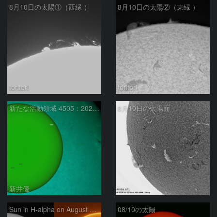
8月10日の太陽①（西縁 ）
8月10日の太陽②（東縁 ）
toritori
toritori
新たな活動領域 4505：2026/08/10
8月10日の太陽面
新井優
ta-o
Sun in H-alpha on August 10, 2026
08/10の太陽