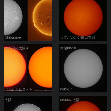
Chibamber
天文バカボン町田支部
★本日の太陽★
太陽08/10
（＾０＾）コメト
nekojun
太陽
08/09の太陽