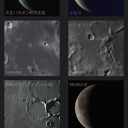
天文バカボン町田支部
となり
マルト
ヘシオドスA
hare-star
hare-star
月齢23.3のフラマウロ付近
08/08の月