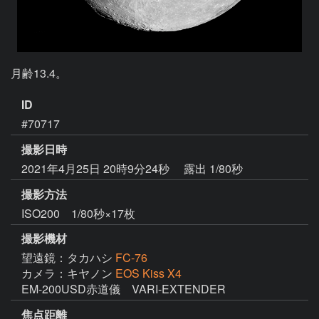
月齢13.4。
ID
#70717
撮影日時
2021年4月25日 20時9分24秒
露出 1/80秒
撮影方法
ISO200 1/80秒×17枚
撮影機材
望遠鏡：タカハシ
FC-76
カメラ：キヤノン
EOS Kiss X4
EM-200USD赤道儀　VARI-EXTENDER
焦点距離