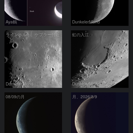
Aya鶴
DunkelerMond
ラインホルト、ケプラー付近
虹の入江
DunkelerMond
DunkelerMond
08/09の月
月、2026/8/9