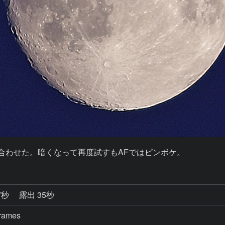
合わせた。暗くなって再度試すもAFではピンボケ。
7秒
露出 35秒
frames