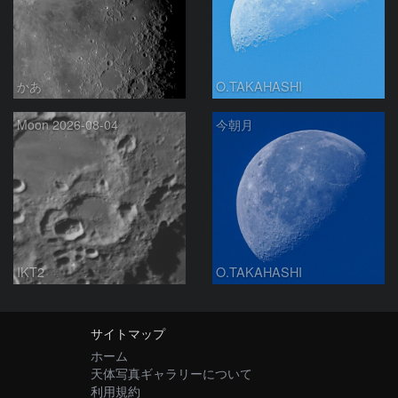
かあ
O.TAKAHASHI
Moon 2026-08-04
今朝月
IKT2
O.TAKAHASHI
サイトマップ
ホーム
天体写真ギャラリーについて
利用規約