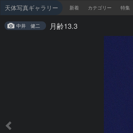
天体写真ギャラリー
新着
カテゴリー
特集
月齢13.3
中井 健二