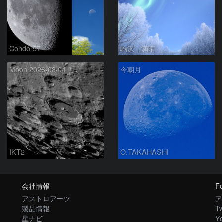
Condor57
駒沢 満晴
Moon 2026-08-04
今朝月
IKT2
O.TAKAHASHI
会社情報
Fo
アストロアーツ
ア
製品情報
Tw
星ナビ
Y