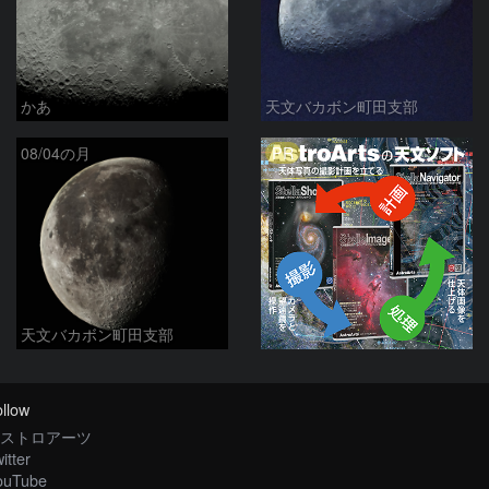
かあ
天文バカボン町田支部
PR
08/04の月
天文バカボン町田支部
llow
ストロアーツ
itter
ouTube