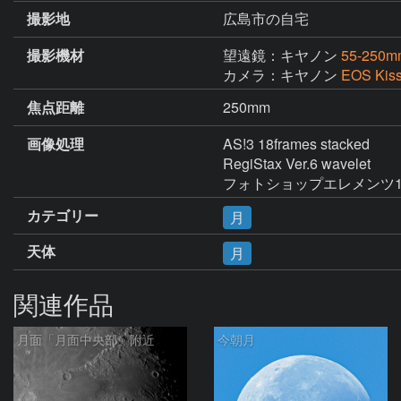
撮影地
広島市の自宅
撮影機材
望遠鏡：キヤノン
55-250m
カメラ：キヤノン
EOS Kis
焦点距離
250mm
画像処理
AS!3 18frames stacked

RegiStax Ver.6 wavelet

フォトショップエレメンツ
カテゴリー
月
天体
月
関連作品
月面「月面中央部」附近
今朝月