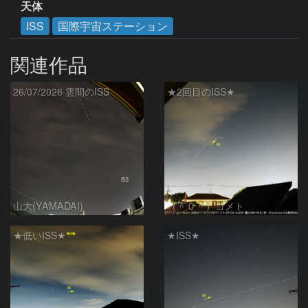
天体
ISS
国際宇宙ステーション
関連作品
26/07/2026 雲間のISS
★2回目のISS★
山大(YAMADAI)
（＾０＾）コメト
★低いISS★
★ISS★