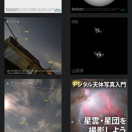
ikeken
ikeken
★ISS★
ISS
（＾０＾）コメト
山田昇
PR
★雲中のISS★
（＾０＾）コメト