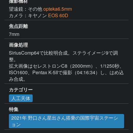
撮影機材
望遠鏡：その他
opteka6.5mm
カメラ：キヤノン
EOS 60D
焦点距離
7mm
画像処理
SiriusComp64で比較明合成。ステライメージ9で調
整。

拡大画像はセレストロンC8（2000mm）、1/1250秒、
ISO1600、Pentax K-5IIで撮影（04:16:34）し、はめ込
み合成。
カテゴリー
人工天体
特集
2021年 野口さん星出さん搭乗の国際宇宙ステーシ
ョン