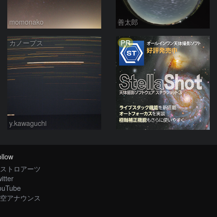
momonako
善太郎
PR
カノープス
y.kawaguchi
llow
ストロアーツ
itter
ouTube
空アナウンス