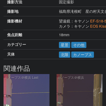
撮影方法
固定撮影
撮影地
福島県滝根町 星の村天文
撮影機材
望遠鏡：キヤノン
EF-S18-
カメラ：キヤノン
EOS Kis
焦点距離
18mm
カテゴリー
星景
その他
天体
北限
カノープス
関連作品
カノープス＠横浜 Last
カノープス＠横浜