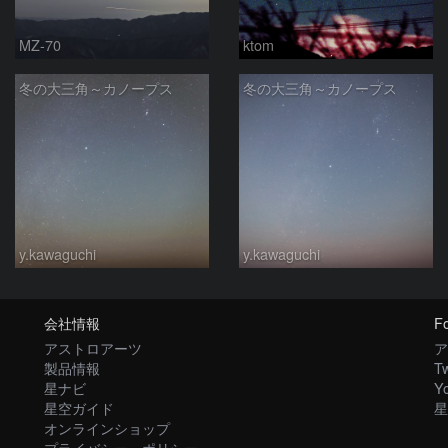
MZ-70
ktom
冬の大三角～カノープス
冬の大三角～カノープス
y.kawaguchi
y.kawaguchi
会社情報
Fo
アストロアーツ
ア
製品情報
Tw
星ナビ
Y
星空ガイド
星
オンラインショップ
プライバシー・ポリシー