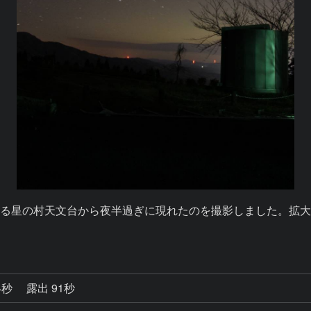
る星の村天文台から夜半過ぎに現れたのを撮影しました。拡
4秒
露出 91秒