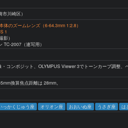
崎市川崎区）
体のズームレンズ（6-64.3mm 1:2.8）
S 1
撮影）

TC-2007（連写用）
RAW現像・コンポジット、OLYMPUS Viewer 3でトーンカー
mm換算焦点距離は 28mm。
いっかくじゅう座
オリオン座
おおいぬ座
うさぎ座
は