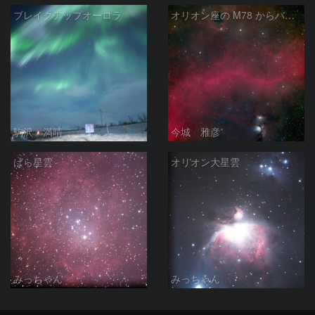
ブレイクアップオーロラ
オリオン座の M78 からバーナードループをまたいで LDN1622あたり
駒沢 満晴
今城 雅彦
ばら星雲
オリオン大星雲
みっちゃん
みっちゃん