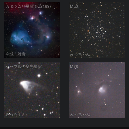
カタツムリ星雲 (IC2169)
M50
今城 雅彦
みっちゃん
ハッブルの変光星雲
M78
みっちゃん
みっちゃん