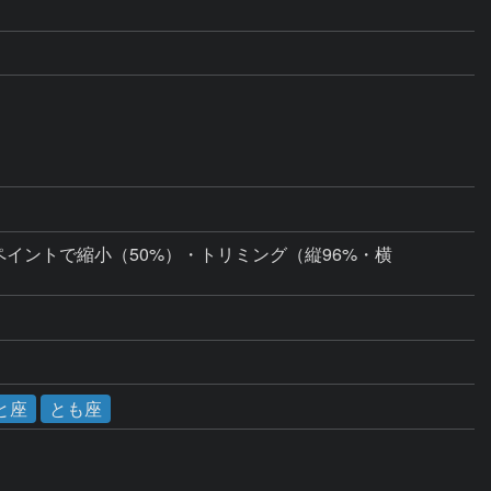
ブ調整、ペイントで縮小（50%）・トリミング（縦96%・横
と座
とも座