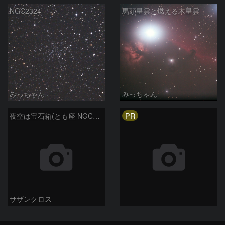
NGC2324
馬頭星雲と燃える木星雲
みっちゃん
みっちゃん
PR
夜空は宝石箱(とも座 NGC2438) Seestar50
サザンクロス