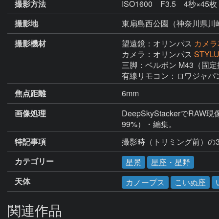
撮影方法
ISO1600 F3.5 4秒×45枚
撮影地
東扇島西公園（神奈川県川
撮影機材
望遠鏡：オリンパス
カメラ本
カメラ：オリンパス
STYLU
三脚：ベルボン M43（固定
有線リモコン：ロワジャパン 
焦点距離
6mm
画像処理
DeepSkyStackerで
99%）・編集。
特記事項
撮影時（トリミング前）の35
カテゴリー
星景
星座・星野
天体
カノープス
こいぬ座
関連作品